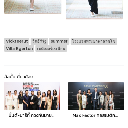
Vickteerut
วิคธีร์รัฐ
summer
โรงแรมพระยาพาลาซโซ
Villa Egerton
เมดิเตอร์เรเนียน
อัลบั้มเกี่ยวข้อง
มิ้นต์-มาร์กี้ ควงกันมาชมแฟชั่นโชว์ Asava “Subliminal” spring/summer 2018
Max Factor คอสเมติกแบรนด์จากแอลเอ เตรียมพาสาวไทยเจิดจรัสสู่ความงามฉบับฮอลลิวูด