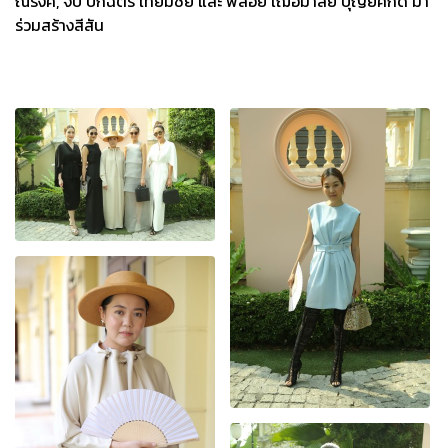
ณรงค์, จิ๊บ ปกฉัตร เทียมชัย และ พลอย เฌอมาลย์ บุญยศักดิ์ มา
ร่วมสร้างสีสัน