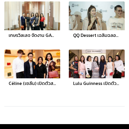
เกษรวิลเลจ จัดงาน GAYSORN URBAN RETREAT “PORTRAITS of LIFE” PHOTO EXHIBITION
QQ Dessert เฉลิมฉลองครบ 1 ปี พร้อมเปิดสาขาสยามพารากอน และแนะนำเมนูใหม่
Céline (เซลีน) เปิดตัวสโตร์แห่งใหม่ล่าสุด พร้อมคอลเลคชั่น Fall 18 ที่สยามพารากอน
Lulu Guinness เปิดตัวคอลเลคชั่น ประจำฤดูใบไม้ผลิและฤดูร้อน 2017 "HEART OF EXPRESSION"