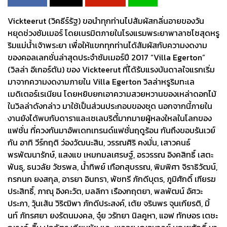
Vickteerut (วิคธีร์รัฐ) ขอนำทุกท่านไปสัมผัสกลิ่นอายของวัน
หยุดช่วงซัมเมอร์ โดยเนรมิตภายในโรงแรมพระยาพาลาซโซสุดหรู
ริมแม่น้ำเจ้าพระยา เพื่อให้แขกทุกท่านได้สัมผัสกับความงดงาม
ของคอลเลกชั่นล่าสุดประจำซัมเมอร์ปี 2017 “Villa Egerton”
(วิลล่า อีเกอร์ตัน) ของ Vickteerut ที่ได้รับแรงบันดาลใจแรกเริ่ม
มาจากความงดงามภายใน Villa Egerton วิลล่าหรูริมทะเล
เมดิเตอร์เรเนียน โดยหยิบยกเอาความสวยหวานของเหล่าดอกไม้
ในวิลล่าดังกล่าว มาใช้เป็นส่วนประกอบของชุด นอกจากนี้ภายใน
งานยังได้พบกับดาราและเซเลบริตี้มากมายผู้หลงใหลในโลกของ
แฟชั่น ที่ควงกันมาอัพเดทเทรนด์แฟชั่นฤดูร้อน กันถึงขอบรันเวย์
กัน อาทิ วีร์กฤติ ว่องวัฒนะสิน, วรรณศิริ คงมั่น, เสาวคนธ์
พรพัฒนารักษ์, แสงแข เหมกมลเศรษฐ์, อรวรรณ อิงคสิทธิ์ เสตะ
พันธุ, ธนวลัย วัชรพล, น้ำทิพย์ เทือกสุบรรณ, พิมพิศา จิราธิวัฒน์,
กรกนก ยงสกุล, อารยา อินทรา, พัชทรี ภักดีบุตร, ภูมิศักดิ์ เฑียรฆ
ประสิทธิ์, ภาณุ อิงคะวัต, มลลิกา เรืองกฤตยา, พลพัฒน์ อัศวะ
ประภา, วุ้นเส้น วิริฒิพา ภักดีประสงค์, เต้ย จรินพร จุนเกียรติ, มิ้
นท์ ภัทรศยา ยงรัตนมงคล, จุ๋ย วรัทยา นิลคูหา, แอฟ ทักษอร เตชะ