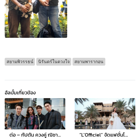
สยามพิวรรธน์
นิรันดร์ในดวงใจ
สยามพารากอน
อัลบั้มเกี่ยวข้อง
ต่อ – กัปตัน ควงคู่ ณิชา เสิร์ฟลุคสุดแแซ่บ กระทบไหล่คนดัง ชมแฟชั่นโชว์ โค้ช คอลเลคชั่น สปริง 2020
“L'Officiel” จัดแฟชั่นโชว์เอ็กคลูซีฟสุดหรู ท่ามกลางบรรยากาศทะเลทราย แห่ง อาบูดาบี