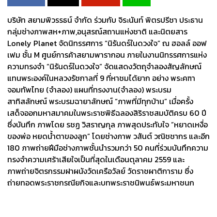
บริษัท สยามพิวรรธน์ จำกัด ร่วมกับ จิระนันท์ พิตรปรีชา ประธาน
กลุ่มช่างภาพสห+ภาพ,อนุสรณ์สถานแห่งชาติ และนิตยสาร
Lonely Planet จัดนิทรรศการ “นิรันดร์ในดวงใจ” ณ ฮอลล์ ออฟ
เฟม ชั้น M ศูนย์การค้าสยามพารากอน ภายในงานนิทรรศการแห่ง
ความทรงจำ “นิรันดร์ในดวงใจ” จัดแสดงวัตถุจำลองสัญลักษณ์
แทนพระองค์ในหลวงรัชกาลที่ 9 ที่หาชมได้ยาก อย่าง พระคฑา
จอมทัพไทย (จำลอง) แผนที่ทรงงาน(จำลอง) พระบรม
สาทิสลักษณ์ พระบรมฉายาลักษณ์ “ภาพที่มีทุกบ้าน” เมื่อครั้ง
เสด็จออกมหาสมาคมในพระราชพิธีฉลองสิริราชสมบัติครบ 60 ปี
ซึ่งบันทึก ภาพโดย รชฏ วิสราญกุล ภาพสุดประทับใจ ”หยาดเหงื่อ
ของพ่อ หยดน้ำตาของลูก” โดยช่างภาพ วสันต์ วณิชชากร และอีก
180 ภาพถ่ายฝีมือช่างภาพชั้นนำรวมกว่า 50 คนที่ร่วมบันทึกความ
ทรงจำความเศร้าเสียใจเป็นที่สุดในเดือนตุลาคม 2559 และ
ภาพถ่ายจิตรกรรมฝาผนังวัดเครือวัลย์ วัดราชผาติการาม ซึ่ง
ถ่ายทอดพระราชกรณียกิจและบทพระราชนิพนธ์พระมหาชนก