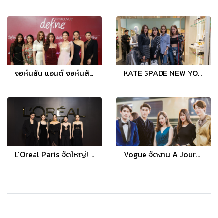
จอห์นสัน แอนด์ จอห์นสัน แผนกวิชั่น เปิดตัวคอนแทคเลนส์รายวัน พร้อมดีไซน์ล่าสุด ‘Radiant Chic’
KATE SPADE NEW YORK CELEBRATES HOLIDAY WITH THE CELEBRATION STYLE EVENT
L’Oreal Paris จัดใหญ่! ฉลอง ‘คุณค่าที่ทุกคนคู่ควร’ กว่า 115 ปี ร่วมกับ ชมพู่-ณิชา-เบ็คกี้-เจมีไนน์-มาดามแป้ง
Vogue จัดงาน A Journey Through 5 Fabulous Years! ฉลอง 5 ปี บนรถไฟหรู Eastern & Oriental Express