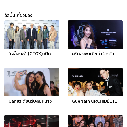
อัลบั้มเกี่ยวข้อง
“เจอ็อกซ์” (GEOX) เปิด “GEOX X-STORE” คอนเซปต์สโตร์รูปแบบใหม่ ครั้งแรกในไทย
ศรีทองพาณิชย์ เปิดตัวนาฬิกาไฮบริดเรือนแรกของโลก FREDERIQUE CONSTANT “3.0 Hybrid Manufacture”
Canitt ต้อนรับลมหนาวกับคอลเลกชั่น Rewildling ด้วยดีไซน์โก้หรูเหนือกาลเวลา
Guerlain ORCHIDÉE IMPÉRIALE THE CREAM 4th-GENERATION