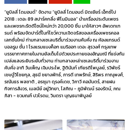
“ยูบิลลี่ ไดมอนด์” จัดงาน “ยูบิลลี่ ไดมอนด์ มิดเยียร์ เอ็กซ์โป
2018 : เดอะ 89 สปาร์คกลิ้ง ฟีโนมินอล” นำเครื่องประดับเพชร
และเพชรกะรัตดีไซน์ใหม่กว่า 20,000 ชิ้น มาให้สาวๆ อัพเดทเท
รนด์ พร้อมจัดปาร์ตี้ไนท์โชว์ความเจิดจรัสของเครื่องเพชรคอล
เลกชั่นใหม่ ท่ามกลางเซเลบริตี้มาร่วมงานคับคั่ง ณ ห้องแกรนด์
บอลรูม ชั้น 1 โรงแรมแบงค็อก แมริออท เดอะ สุรวงศ์ กรุงเทพ
บรรยากาศภายในงานยังเต็มไปด้วยประกายของอัญมณี ที่แข่งกัน
เปล่งแสงระยิบระยับทั่วงาน ท่ามกลางเหล่าเซเลบริตี้มาร่วมงาน
คับคั่ง อาทิ วันเพ็ญ เจิมประไพ, ฐิตินันท์ เกียรติไพบูลย์, รวิพัชร์
เชษฐ์วิไชยกุล, สุธนี ชยางพัทธ์, ภารดี เทพรักษ์, สิริพร ภาณุพงศ์,
รณันธร พลชาติ , อรชุมา ดุรงค์เดช, วิภาวี คอมันตร์, สายฝน
กิจการสังวร, เมลนีย์ อยู่วิทยา, โสภิณ - ภูมิพัฒน์ รองรัตน์, ภณ
ภิสา - ชวมณฑ์ ปวโรดม, วินตรา บุญธนาพิบูลย์