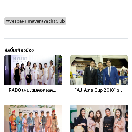
#VespaPrimaveraYachtClub
อัลบั้มเกี่ยวข้อง
RADO เผยโฉมคอลเลคชั่นใหม่ล่าสุดส่งตรงจากสวิตเซอร์แลนด์
“All Asia Cup 2018” รอบชิงชนะเลิศ ดารา เซเลบริตี้ จัดเต็ม โก้ หรู ตบเท้าเข้าร่วมงาน