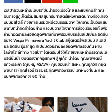
เวสป้าชวนเหล่าเซเลบริตี้ชั้นนำของเมืองไทย และแขกคนสำคัญ
บินตรงสู่ภูเก็ตร่วมสัมผัสสุนทรียศาสตร์แห่งการเดินทางท่องเที่ยว
แบบมีสไตล์ ด้วยการเนรมิตหนึ่งวันธรรมดาๆ ให้กลายเป็นวันแสน
พิเศษที่น่าจดจำโดยผ่าน แรงบันดาลใจจากการล่องเรือยอชท์ เพื่อ
ถ่ายทอดรายละเอียดสุดพิเศษที่มาพร้อมกับรถรุ่นสเปเชี่ยล อิดิชั่น
อย่าง Vespa Primavera Yacht Club สกู๊ตเตอร์พรีเมี่ยม สเปเชี่
ยล อิดิชั่น รุ่นล่าสุด ที่เปี่ยมด้วยรายละเอียดพิเศษรอบคัน ผ่าน
ไลฟ์สไตล์ที่ทาง “เวสป้า” ได้เตรียมไว้ให้โดยเชิญเหล่าบรรดาเซเล
บริตี้ชั้นนำ บินตรงจากกรุงเทพฯ สู่ภูเก็ต นำโดย คุณพลพัฒน์
อัศวะประภา (คุณหมู ASAVA), คุณซอนญ่า สิงหะ, คุณภูภวิศ กฤต
พลนารา (คุณโรจน์ ISSUE), คุณพราวพรรณ เลาหพงศ์ชนะ และ
แขกพิเศษอีกกว่า 60 ท่าน