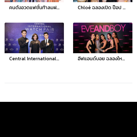
คนดังอวดแฟชั่นท้าลมฝน ... โชว์โทนสีสดใส “ฉลอง 8 ปี พาร์ค เลน เอกมัย” ในธีม ฟลอริเดียน ซัมเมอร์ บีช
Chloé ฉลองเปิด ป๊อป อัพ สโตร์ ชวนแฟชั่นนิสต้า เปิดประสบการณ์การช็อปไอเทมโปรด Spring 2019
Central International Watch Fair 2017
อีฟแอนด์บอย ฉลองใหญ่ครบรอบ 12 ปี จัดงาน “The Beauty Destination” เปิดตัว 7 แบรนด์เอ็นดอร์สเซอร์