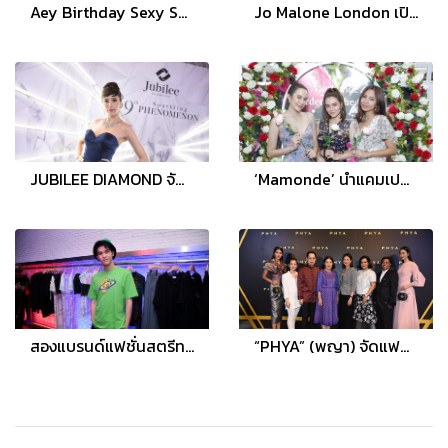
Aey Birthday Sexy Summer 2019 ฉลองวันเกิดแบบเซ็กซี่ รับลมร้อน
Jo Malone London เปิดตัว The Bloomsbury Set
JUBILEE DIAMOND จัดงาน “ยูบิลลี่ ไดมอนด์ มิดเยียร์ เอ็กซ์โป 2018 : เดอะ 89 สปาร์คกลิ้ง ฟีโนมินอล
‘Mamonde’ นำแคมเปญจากเอเวอร์แลนด์ เกาหลี จำลอง ‘Garden in the City’ สวนสวยใจกลางเมือง
สองแบรนด์แฟชั่นสตรีทแวร์สัญชาติไทย สู่คอลเลกชั่น “matter makers X Carnival” ไอเทมชิ้นโปรดที่ต้องมี
“PHYA” (พญา) จัดแฟชั่นโชว์ครั้งยิ่งใหญ่ เปิดตัวกระเป๋าคอลเลกชั่นพิเศษ “ณพัฒน์”