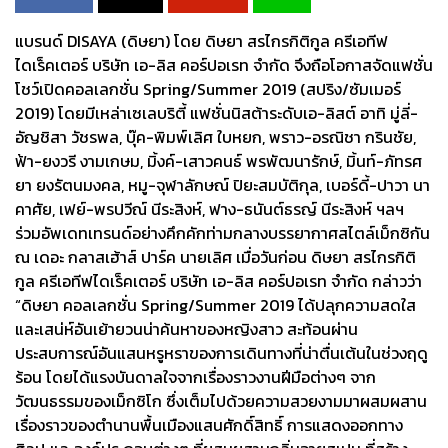
แบรนด์ DISAYA (ดิษยา) โดย ดิษยา สรไกรกิติกูล ครีเอทีฟ
ไดเร็คเตอร์ บริษัท เอ-ลิส คอร์ปอเรท จำกัด จึงถือโอกาสจัดแฟชั่น
โชว์เปิดคอลเลกชั่น Spring/Summer 2019 (สปริง/ซัมเมอร์
2019) โดยมีเหล่าเซเลบริตี้ แฟชั่นนิสต้าระดับเอ-ลิสต์ อาทิ มู่ลี่-
อัญชิสา วัชรพล, บุ๊ค-พิมพ์เลิศ ใบหยก, พราว-อรณิชา กรินชัย,
ฟ้า-ยงวรี งามเกษม, มิ้งค์-เสาวคนธ์ พรพัฒนารักษ์, มิ้นท์-ภัทรศ
ยา ยงรัตนมงคล, หมู-จุฬาลักษณ์ ปิยะสมบัติกุล, เบอร์ดี้-ปาวา นา
คาศัย, เฟย์-พรปวีณ์ นีระสิงห์, ฟาง-ธนันต์ธรญ์ นีระสิงห์ ฯลฯ
ร่วมอัพเดทเทรนด์อย่างคึกคักท่ามกลางบรรยากาศสไตล์เม็กซิกัน
ณ เดอะ กลาสเฮ้าส์ ปาร์ค นายเลิศ เมื่อวันก่อน ดิษยา สรไกรกิติ
กูล ครีเอทีฟไดเร็คเตอร์ บริษัท เอ-ลิส คอร์ปอเรท จำกัด กล่าวว่า
“ดิษยา คอลเลกชั่น Spring/Summer 2019 ได้ปลุกความสดใส
และเสน่ห์อันเย้ายวนน่าค้นหาของหญิงสาว สะท้อนผ่าน
ประสบการณ์อันแสนหรูหราของการเดินทางที่น่าตื่นเต้นในช่วงฤดู
ร้อน โดยได้แรงบันดาลใจจากเรื่องราวงานฝีมือต่างๆ จาก
วัฒนธรรมของเม็กซิโก ซึ่งเต็มไปด้วยความสวยงามมาผสมผสาน
เรื่องราวของตำนานพื้นเมืองแสนศักดิ์สิทธิ์ การแสดงออกทาง