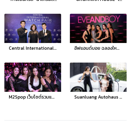
Central International Watch Fair 2017
อีฟแอนด์บอย ฉลองใหญ่ครบรอบ 12 ปี จัดงาน “The Beauty Destination” เปิดตัว 7 แบรนด์เอ็นดอร์สเซอร์
M2Spop เว็บไซต์รวมแบรนด์แฟชั่น โดยนักแสดง 17 สาวกับ 17 แบรนด์ ตอบโจทย์สาวทุกบุคลิก
Suanluang Autohaus ชวนเซเลบริตี้ สัมผัสประสบการณ์การขับขี่ “เมอร์เซเดส-เบนซ์ อีคลาส”