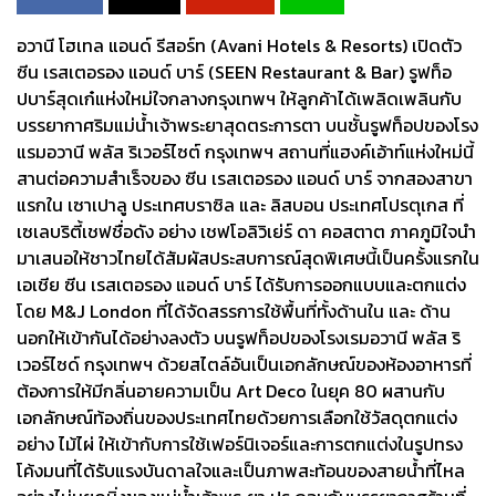
อวานี โฮเทล แอนด์ รีสอร์ท (Avani Hotels & Resorts) เปิดตัว
ซีน เรสเตอรอง แอนด์ บาร์ (SEEN Restaurant & Bar) รูฟท็อ
ปบาร์สุดเก๋แห่งใหม่ใจกลางกรุงเทพฯ ให้ลูกค้าได้เพลิดเพลินกับ
บรรยากาศริมแม่น้ำเจ้าพระยาสุดตระการตา บนชั้นรูฟท็อปของโรง
แรมอวานี พลัส ริเวอร์ไซต์ กรุงเทพฯ สถานที่แฮงค์เอ้าท์แห่งใหม่นี้
สานต่อความสำเร็จของ ซีน เรสเตอรอง แอนด์ บาร์ จากสองสาขา
แรกใน เซาเปาลู ประเทศบราซิล และ ลิสบอน ประเทศโปรตุเกส ที่
เซเลบริตี้เชฟชื่อดัง อย่าง เชฟโอลิวิเย่ร์ ดา คอสตาต ภาคภูมิใจนำ
มาเสนอให้ชาวไทยได้สัมผัสประสบการณ์สุดพิเศษนี้เป็นครั้งแรกใน
เอเชีย ซีน เรสเตอรอง แอนด์ บาร์ ได้รับการออกแบบและตกแต่ง
โดย M&J London ที่ได้จัดสรรการใช้พื้นที่ทั้งด้านใน และ ด้าน
นอกให้เข้ากันได้อย่างลงตัว บนรูฟท็อปของโรงเรมอวานี พลัส ริ
เวอร์ไซด์ กรุงเทพฯ ด้วยสไตล์อันเป็นเอกลักษณ์ของห้องอาหารที่
ต้องการให้มีกลิ่นอายความเป็น Art Deco ในยุค 80 ผสานกับ
เอกลักษณ์ท้องถิ่นของประเทศไทยด้วยการเลือกใช้วัสดุตกแต่ง
อย่าง ไม้ไผ่ ให้เข้ากับการใช้เฟอร์นิเจอร์และการตกแต่งในรูปทรง
โค้งมนที่ได้รับแรงบันดาลใจและเป็นภาพสะท้อนของสายน้ำที่ไหล