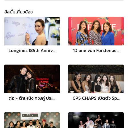
อัลบั้มเกี่ยวข้อง
Longines 185th Anniversary นิทรรศการเฉลิมฉลองครบรอบ 185 ปี จากสวิตเซอร์แลนด์
“Diane von Furstenberg” จัดงาน DVF Fall 2018 Collection Preview คอลเลคชั่นฤดูหนาวประจำปี 2018
ต่อ - ต้าเหนิง ควงคู่ ประชันคนดังระดับโลกชมแฟชั่นโชว์ Coach คอลเลกชั่น “Pre - Fall 2019” อิน เซี่ยงไฮ้
CPS CHAPS เปิดตัว Spring/Summer 2017 Collection ด้วย Adam Levine