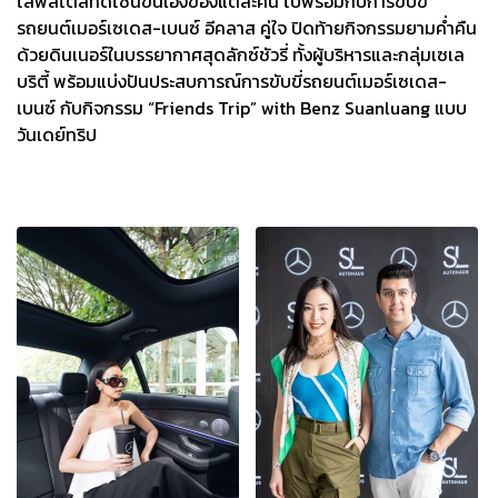
ไลฟ์สไตล์ที่ดีไซน์ขึ้นเองของแต่ละคน ไปพร้อมกับการขับขี่
รถยนต์เมอร์เซเดส-เบนซ์ อีคลาส คู่ใจ ปิดท้ายกิจกรรมยามค่ำคืน
ด้วยดินเนอร์ในบรรยากาศสุดลักซ์ชัวรี่ ทั้งผู้บริหารและกลุ่มเซเล
บริตี้ พร้อมแบ่งปันประสบการณ์การขับขี่รถยนต์เมอร์เซเดส-
เบนซ์ กับกิจกรรม “Friends Trip” with Benz Suanluang แบบ
วันเดย์ทริป