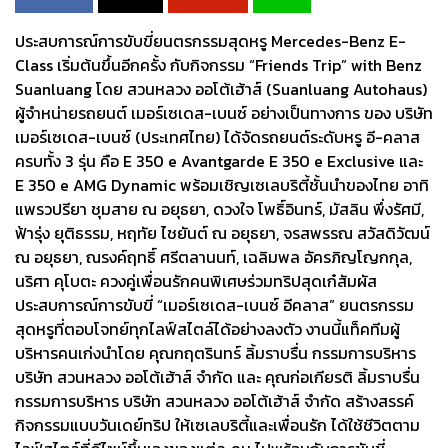
ประสบการณ์การขับขี่ยนตรกรรมสุดหรู Mercedes-Benz E-
Class เริ่มต้นขึ้นอีกครั้ง กับกิจกรรม “Friends Trip” with Benz
Suanluang โดย สวนหลวง ออโต้เฮ้าส์ (Suanluang Autohaus)
ผู้จำหน่ายรถยนต์ เมอร์เซเดส-เบนซ์ อย่างเป็นทางการ ของ บริษัท
เมอร์เซเดส-เบนซ์ (ประเทศไทย) ได้จัดรถยนต์ระดับหรู อี-คลาส
ครบทั้ง 3 รุ่น คือ E 350 e Avantgarde E 350 e Exclusive และ
E 350 e AMG Dynamic พร้อมเชิญเซเลบริตี้ชั้นนำของไทย อาทิ
แพรวปรียา ชุมสาย ณ อยุธยา, ดวงใจ โพธิ์อินทร์, มัสลิน พึ่งรัศมี,
ฟ้ารุ่ง ยุติธรรม, หฤทัย ไชยันต์ ณ อยุธยา, จรสพรรณ สวัสดิวัฒน์
ณ อยุธยา, ณรงค์ฤทธิ์ ศรีตลานนท์, เฉลิมพล อัครภิญโญกกุล,
นริศา คุโบตะ ควงคู่เพื่อนรักคนพิเศษร่วมทริปสุดเก๋สัมผัส
ประสบการณ์การขับขี่ “เมอร์เซเดส-เบนซ์ อีคลาส” ยนตรกรรม
สุดหรูที่ตอบโจทย์ทุกไลฟ์สไตล์ได้อย่างลงตัว งานนี้แท็คทีมผู้
บริหารคนเก่งนำโดย คุณกฤตรินทร์ ลิ้มราบรื่น กรรมการบริหาร
บริษัท สวนหลวง ออโต้เฮ้าส์ จำกัด และ คุณก่อเกียรติ ลิ้มราบรื่น
กรรมการบริหาร บริษัท สวนหลวง ออโต้เฮ้าส์ จำกัด สร้างสรรค์
กิจกรรมแบบวันเดย์ทริป ให้เซเลบริตี้และเพื่อนรัก ได้ใช้ชีวิตตาม