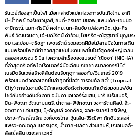
รันเวย์ต้องลุกเป็นไฟ! เมื่อเหล่าตัวแม่แห่งวงการบันเทิงไทย อาทิ
บี-น้ำทิพย์ จงรัชตวิบูลย์, ซินดี้-สิรินยา บิชอพ, แพนเค้ก-เขมนิจ
จามิกรณ์, แมท-ภีรนีย์ คงไทย, นก-สินจัย เปล่งพานิช, นุ่น-ศิร
พันธ์ วัฒนจินดา, เอ๋-มณีรัตน์ คำอ้วน, โยเกิร์ต-ณัฐฐชาช์ บุญประ
ชม และปอย-ตรีชฎา เพชรรัตน์ ร่วมอวดฝีมือไม้ลายมือในการเดิน
แบบพร้อมโพสต์ท่าสวยสุดแซ่บในงานแฟชั่นโชว์สุดยิ่งใหญ่เฉลิม
ฉลองครบรอบ 5 ปีแห่งความสำเร็จของแบรนด์ ‘ณิชชา’ (NICHA)
ที่ล่าสุดครีเอทีฟไดเร็คเตอร์ฝีมือเฉียบ ณิชชา ธนาลงกรณ์ ได้
เนรมิตรันเวย์สร้างสีสันต้อนรับฤดูกาลออทั่ม/วินเทอร์ 2019
พร้อมเปิดตัวคอลเลกชั่นล่าสุดที่ชื่อว่า ‘ทรอปิคัล ซิตี้’ (Tropical
City) ภายในงานยังมีนักแสดงชื่อดังต่างตบเท้าเข้าร่วมชมแฟชั่น
โชว์กันอย่างคับคั่ง อาทิ อนันดา เอเวอร์ริ่งแฮม, มารี เบิร์นเนอร์,
มิน-พีชญา วัฒนามนตรี, น้ำตาล-พิจักขณา วงศารัตนศิลป์, จ๊ะ-
จิตตาภา แจ่มปฐม, ปุ๊-อัญชลี จงคดีกิจ, จอย-รินลณี ศรีเพ็ญ,
ปราง-กัญญ์ณรัณ วงศ์ขจรไกล, วุ้นเส้น-วิริฒิพา ภักดีประสงค์,
แพรว-คณิตกุล เนตรบุตร, น้ำตาล-ชลิตา ส่วนเสน่ห์, เฌอเบลล์-
ลัลณ์ลลิน เตจะสา เวศซ์