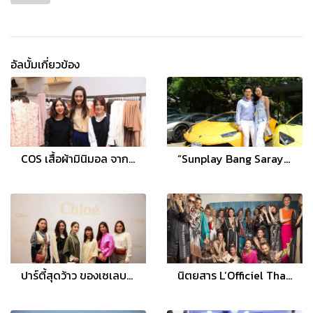
อัลบั้มเกี่ยวข้อง
COS เสื้อผ้ามินิมอล จากลอนดอน ฉลองเปิดร้านสาขาแรกในประเทศไทย ที่ดิ เอ็มควอเทียร์
“Sunplay Bang Saray” จัดงานโชว์รถยุโรปสุดหรู รวมเหล่าเซเลบโชว์ตำนานรถหายาก
ปาร์ตี้สุดว้าว ของเซเลบริตี้สาว ‘Chloé Girls’ พร้อมคอลเลกชั่นใหม่ Chloé Fall 2019
นิตยสาร L’Officiel Thailand ฉลองครบรอบ 5 ปี จัดเอ็กซ์คลูซีฟทริปพร้อมชมแฟชั่นโชว์สุดพิเศษ