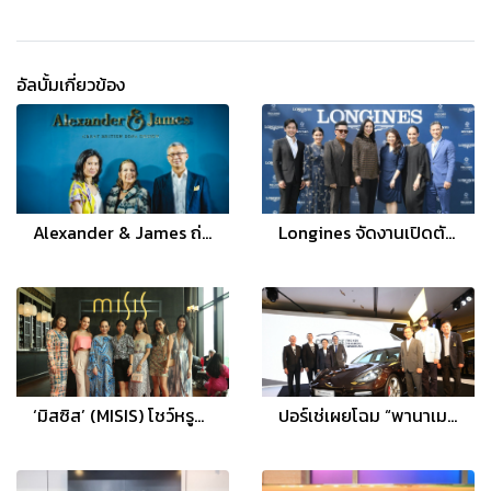
อัลบั้มเกี่ยวข้อง
Alexander & James ถ่ายทอดมนต์เสน่ห์ชวนหลงใหล สะท้อนกลิ่นอายแบบฉบับอังกฤษ แห่งแรกในเอเชีย!
Longines จัดงานเปิดตัว Record Collection พร้อมแสดงเรือนเวลารุ่นประวัติศาสตร์จากสวิตเซอร์แลนด์
‘มิสซิส’ (MISIS) โชว์หรูแฟชั่นเปิดตัวจิวเวลรี่ สะท้อนความงดงามใต้ท้องทะเล พร้อมลิ้มรสชุดน้ำชายามบ่าย
ปอร์เช่เผยโฉม “พานาเมร่า” รุ่นใหม่ ที่แรกในภูมิภาคเอเชียแปซิฟิก