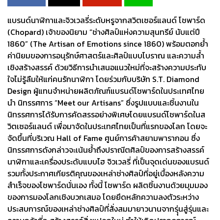
แบรนด์นาฬิกาและจิวเวลรี่ระดับหรูจากสวิตเซอร์แลนด์ โชพาร์ด
(Chopard) เจ้าของนิยาม “ช่างศิลป์แห่งความสุนทรีย์ นับแต่ปี
1860” (The Artisan of Emotions since 1860) พร้อมตอกย้ำ
ค่านิยมของการอนุรักษ์ศาสตร์และศิลป์แบบโบราณ และความล้ำ
เชิงสร้างสรรค์ ด้วยวิธีการนำเสนอแนวใหม่ที่จะสร้างความประทับ
ใจไม่รู้ลืมให้แก่คนรักนาฬิกา โดยร่วมกับบริษัท S.T. Diamond
Design ผู้แทนจำหน่ายผลิตภัณฑ์แบรนด์โชพาร์ดในประเทศไทย
นำ นิทรรศการ “Meet our Artisans” ซึ่งรูปแบบและชิ้นงานใน
นิทรรศการได้รับการคัดสรรอย่างพิเศษโดยแบรนด์โชพาร์ดในส
วิตเซอร์แลนด์ เพื่อมาจัดในประเทศไทยเป็นที่แรกของโลก โดยจะ
จัดขึ้นที่บริเวณ Hall of Fame ศูนย์การค้าสยามพารากอน ซึ่ง
นิทรรศการดังกล่าวจะเน้นย้ำถึงปราณีตศิลป์ของการสร้างสรรค์
นาฬิกาและเครื่องประดับแบบไฮ จิวเวลรี่ ที่เป็นจุดเด่นของแบรนด์
รวมทั้งประกาศเกียรติคุณของเหล่าช่างศิลป์ที่อยู่เบื้องหลังความ
สำเร็จของโชพาร์ดนั่นเอง ทั้งนี้ โชพาร์ด ผลิตชิ้นงานด้วยมุมมอง
ของการมองโลกเชิงบวกเสมอ โดยยึดหลักความลงตัวระหว่าง
ประสบการณ์ของเหล่าช่างศิลป์ที่สั่งสมมายาวนานจากรุุ่นสู่รุ่นและ