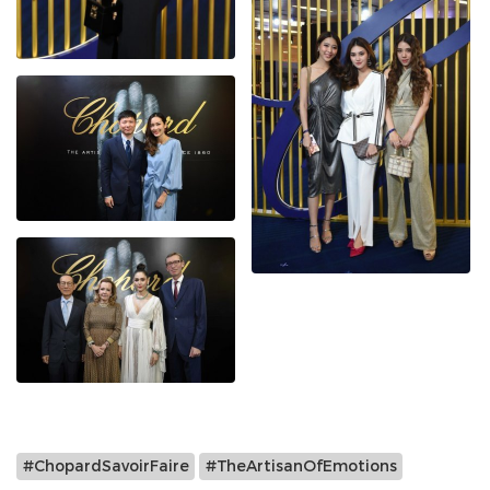
#ChopardSavoirFaire
#TheArtisanOfEmotions