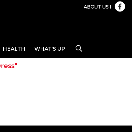
ABOUT US
l
HEALTH
WHAT'S UP
ress"