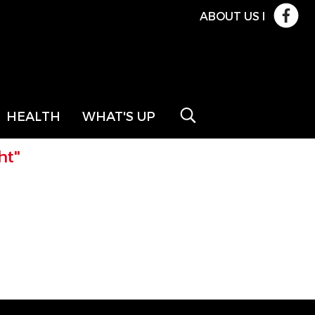
ABOUT US
l
HEALTH
WHAT'S UP
ht"