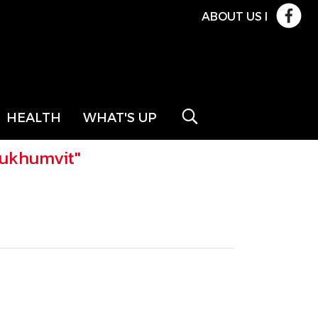
ABOUT US
l
HEALTH
WHAT'S UP
Sukhumvit"