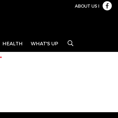
ABOUT US
l
HEALTH
WHAT'S UP
"