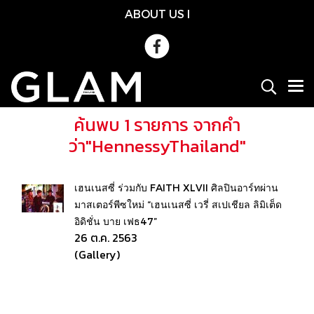
ABOUT US
l
ค้นพบ 1 รายการ จากคำ
ว่า"HennessyThailand"
เฮนเนสซี่ ร่วมกับ FAITH XLVII ศิลปินอาร์ทผ่าน
มาสเตอร์พีซใหม่ “เฮนเนสซี่ เวรี่ สเปเชียล ลิมิเต็ด
อิดิชั่น บาย เฟธ47”
26 ต.ค. 2563
(Gallery)