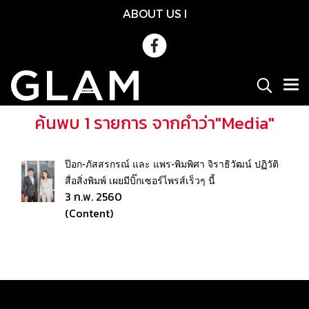
ABOUT US
l
ค้นพบ 1 รายการ จากคำว่า"Media"
ป๊อก-ภัสสรกรณ์ และ แพร-พิมพิศา จิราธิวัฒน์ ปฏิวัติ
สื่อสิ่งพิมพ์ เผยมีบิ๊กเซอร์ไพรส์เร็วๆ นี้
3 ก.พ. 2560
(Content)