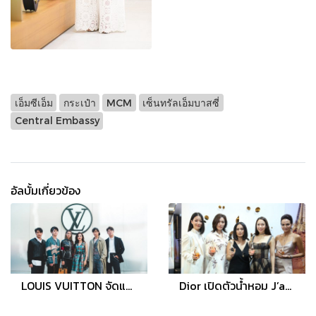
เอ็มซีเอ็ม
กระเป๋า
MCM
เซ็นทรัลเอ็มบาสซี่
Central Embassy
อัลบั้มเกี่ยวข้อง
LOUIS VUITTON จัดแสดงนิทรรศการ TIME CAPSULE ยิ่งใหญ่ที่สุดแห่งปี
Dior เปิดตัวน้ำหอม J’adore 5 แนวกลิ่นอันหรูหรา เพื่อมนต์เสน่ห์อันดึงดูดที่ผู้หญิงทุกคนคู่ควร