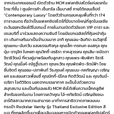
จากประเทศเยอรมนี เปิดตัวร้าน MCM แฟลกชิปสโตร์แห่งแรกใน
ไทย ที่ชั้น 1 ศูนย์การค้า เซ็นทรัล เอ็มบาสซี่ ภายใต้คอนเซ็ปต์
“Contemporary Luxury” โดยตัวร้านครอบคลุมพื้นที่กว่า 174
ตารางเมตร ถือว่าเป็นแฟลกชิปสโตร์ที่มีขนาดใหญ่ที่สุดในเอเชีย
ตะวันออกเฉียงใต้ในขณะนี้ ภายในงานเปิดตัวมีแขก VIP ดารา และ
เซเลบริตี้ มาร่วมแสดงความยินดี โดยมีแขกเอลิสต์ที่คุ้นหน้าคุ้น
ตา เดินทางกันมาเป็นจำนวนมาก อาทิ คุณแอน-อินทิรา ธนวิสุทธิ์
คุณแหน-นันทวัน แสงธรรมกิจกุล คุณเล็ก-กรกนก ยงสกุล คุณ
บุ๋ม-จารุจิต ใบหยก คุณวิกกี้-อรธิรา ภาคสุวรรณ คุณส้ม-ชนัดดา
จิราธิวัฒน์ ที่ควงคู่มาพร้อมกับลูกสาว คุณแพร-พิมพิศา จิราธิ
วัฒน์ คุณมิ้งค์-ณัฏฐิ์ประภา ชุณหะวัณ คุณพัดพัด-รัตน์ฟ้า ไชย
ชื่นจิตต์ คุณออม-ปภาพินท์ วีระภุชงค์ คุณแบม-ภคกัญญา เจริญ
ยศ และสองสาวเพื่อนซี้ คุณนิกกี้-นิโคล กิตติวัฒน์ และ คุณจินนี่-
เขริกา โชติวิจิตร นอกจากบรรยากาศ จะเป็นไปด้วยความ
สนุกสนาน และเป็นกันเองแล้ว MCM ยังได้เพิ่มความเอ็กคลูซีฟ
สำหรับแขกในงาน โดยการคว้าคุณ โอ๋-หทัยรัตน์ เจริญชัยชนะ
อาร์ติสสาวมากความสามารถ มาทำการสาธิตวาดภาพลงบน
กระเป๋า Rockstar Vanity รุ่น Thailand Exclusive Edition สี
เบจ ที่ถูกผลิตขึ้นมาเพื่อเฉลิมฉลองการเปิดตัวของแฟลกชิปสโตร์