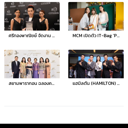
ศรีทองพาณิชย์ จัดงาน “CITIZEN 100th Anniversary Celebrating a Century of CITIZEN”
MCM เปิดตัว IT-Bag ‘Patricia Leather Block’ ใน 2 เฉดสีใหม่ล่าสุด ประจำฤดูกาล Autumn/Winter 2019
สยามพารากอน ฉลองความสำเร็จ 12 ปี จัดงาน The Twelfth Glorious Years - The Pride of Siam Gala
แฮมิลตัน (HAMILTON) ฉลอง 100 ปี ในงาน “HAMILTON 100 Years of Timing the Skies”