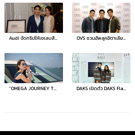
Audi จัดทริปให้เซเลบสัมผัสอาวดี้รุ่นพิเศษใน “อาวดี้ เอ็กซ์คลูซีฟ ไดรฟ์วิ่ง เอ็กซ์พีเรียนซ์ แอท หัวหิน”
OVS ชวนอัพลุคอิตาเลียนสไตล์ สุดชิคในราคากันเอง พร้อมเปิดแฟล็กชิพ สโตร์ ที่เมกาบางนา
“OMEGA JOURNEY TO AQUA TERRA” เอ็กซ์คลูซีฟทริปส่งท้ายปี เผยโฉมคอลเลคชั่น Seamaster Aqua Terra
DAKS เปิดตัว DAKS Flagship Store โฉมใหม่ พร้อมคอลเลกชั่นพิเศษฉลองวาระครบรอบ 125 ปี