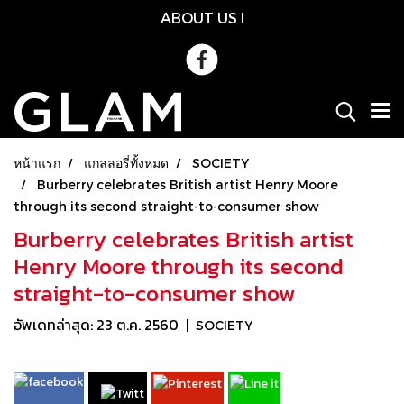
ABOUT US
l
หน้าแรก
แกลลอรี่ทั้งหมด
SOCIETY
Burberry celebrates British artist Henry Moore
through its second straight-to-consumer show
Burberry celebrates British artist
Henry Moore through its second
straight-to-consumer show
อัพเดทล่าสุด: 23 ต.ค. 2560
|
SOCIETY