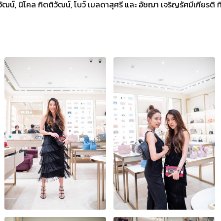
ิวัฒน์, นิโคล กิตติวัฒน์, โบว์ เมลดาสุศรี และ อัชฌา เจริญรัศมีเกียรต