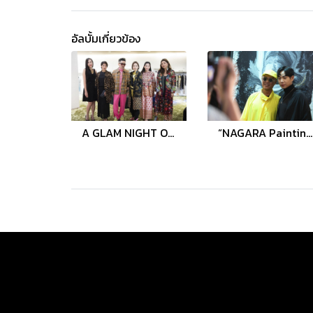
อัลบั้มเกี่ยวข้อง
A GLAM NIGHT OUT WITH CLUB 21 SQUADS
“NAGARA Painting Exhibition” ผลงานภาพวาดจากจิตวิญญาณ โดยดีไซเนอร์ “นาการา” ณ สยามพารากอน