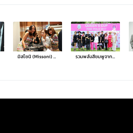
มิสโซนิ (Missoni) แบรนด์แฟชั่นไฮเอนด์ระดับโลก เอาใจสาวกลายพรินต์ เปิดตัวแฟล็กชิพบูติกแห่งแรกในไทย
รวมพลังสีชมพูจากผู้หญิง ช่วยเหลือผู้ป่วยมะเร็งเต้านม Queen’s Cup Pink Polo 2017