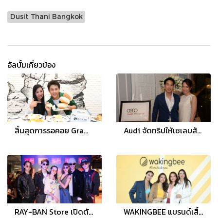
Dusit Thani Bangkok
อัลบั้มเกี่ยวข้อง
สิ้นสุดการรอคอย Gram Pancakes (แกรม แพนเค้ก) พร้อมเสิร์ฟความอร่อยส่งตรงถึงมือคนไทย
Audi จัดทริปให้เซเลบสัมผัสอาวดี้รุ่นพิเศษใน “อาวดี้ เอ็กซ์คลูซีฟ ไดรฟ์วิ่ง เอ็กซ์พีเรียนซ์ แอท หัวหิน”
RAY-BAN Store เปิดตัวอย่างเป็นทางการแห่งแรกในประเทศไทยใจกลางสยาม เอาใจเหล่าคนรักแว่น
WAKINGBEE แบรนด์เสื้อผ้าแอคทีฟแวร์ชื่อดัง เสนอภาพลักษณ์แบรนด์ใหม่ในคอนเซ็ปต์ ‘Sensible Sweat’