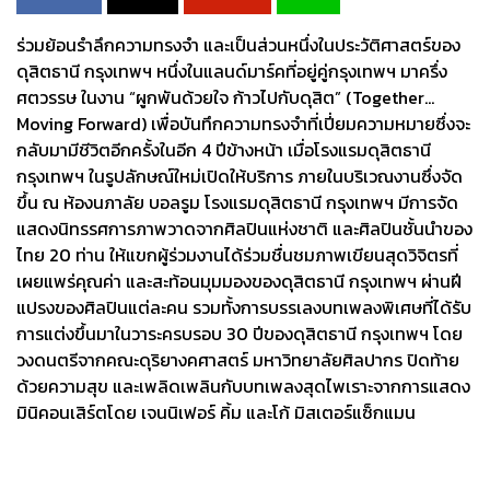
ร่วมย้อนรำลึกความทรงจำ และเป็นส่วนหนึ่งในประวัติศาสตร์ของ
ดุสิตธานี กรุงเทพฯ หนึ่งในแลนด์มาร์คที่อยู่คู่กรุงเทพฯ มาครึ่ง
ศตวรรษ ในงาน “ผูกพันด้วยใจ ก้าวไปกับดุสิต” (Together…
Moving Forward) เพื่อบันทึกความทรงจำที่เปี่ยมความหมายซึ่งจะ
กลับมามีชีวิตอีกครั้งในอีก 4 ปีข้างหน้า เมื่อโรงแรมดุสิตธานี
กรุงเทพฯ ในรูปลักษณ์ใหม่เปิดให้บริการ ภายในบริเวณงานซึ่งจัด
ขึ้น ณ ห้องนภาลัย บอลรูม โรงแรมดุสิตธานี กรุงเทพฯ มีการจัด
แสดงนิทรรศการภาพวาดจากศิลปินแห่งชาติ และศิลปินชั้นนำของ
ไทย 20 ท่าน ให้แขกผู้ร่วมงานได้ร่วมชื่นชมภาพเขียนสุดวิจิตรที่
เผยแพร่คุณค่า และสะท้อนมุมมองของดุสิตธานี กรุงเทพฯ ผ่านฝี
แปรงของศิลปินแต่ละคน รวมทั้งการบรรเลงบทเพลงพิเศษที่ได้รับ
การแต่งขึ้นมาในวาระครบรอบ 30 ปีของดุสิตธานี กรุงเทพฯ โดย
วงดนตรีจากคณะดุริยางคศาสตร์ มหาวิทยาลัยศิลปากร ปิดท้าย
ด้วยความสุข และเพลิดเพลินกับบทเพลงสุดไพเราะจากการแสดง
มินิคอนเสิร์ตโดย เจนนิเฟอร์ คิ้ม และโก้ มิสเตอร์แซ็กแมน