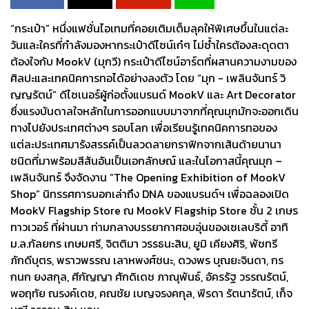
“กระเป๋า” หนึ่งแฟชั่นไอเทมที่คอยเติมเต็มลุคให้พิเศษขึ้นในแต่ละ
วันและใครที่กำลังมองหากระเป๋าดีไซน์เก๋ๆ ไม่ซ้ำใครต้องสะดุดตา
ต้องใจกับ MookV (มุกวี) กระเป๋าดีไซน์อาร์ตที่ผสานความงามของ
ศิลปะและเทคนิคการทอได้อย่างลงตัว โดย “มุก - เพลินจันทร์ วิ
ญญรัตน์” ดีไซเนอร์ผู้ก่อตั้งแบรนด์ MookV และ Art Decorator
ซึ่งแรงบันดาลใจหลักในการออกแบบมาจากที่คุณมุกมักจะออกเดิน
ทางไปยังประเทศต่างๆ รอบโลก เพื่อเรียนรู้เทคนิคการทอของ
แต่ละประเทศมารังสรรค์เป็นลวดลายกราฟิกจากเส้นด้ายนานา
ชนิดที่มาพร้อมสีสันอันเป็นเอกลักษณ์ และในโอกาสนี้คุณมุก –
เพลินจันทร์ จึงจัดงาน “The Opening Exhibition of MookV
Shop” นิทรรศการบอกเล่าถึง DNA ของแบรนด์ฯ เพื่อฉลองเปิด
MookV Flagship Store ณ MookV Flagship Store ชั้น 2 เกษร
ทาวเวอร์ ที่ผ่านมา ท่ามกลางบรรยากาศอบอุ่นของเซเลบริตี้ อาทิ
ม.ล.กัลยกร เกษมศรี, จิตติมา วรรธนะสิน, ยูมิ เคียงศิริ, พัชทรี
ภักดีบุตร, พราวพรรณ เลาหพงศ์ชนะ, ดวงพร บุณยะจินดา, กร
กนก ยงสกุล, ศีกัญญา ศักดิเดช ภาณุพันธ์, อัครรัฐ วรรณรัตน์,
พอฤทัย ณรงค์เดช, คณชัย เบญจรงคกุล, พีรดา รัตนารัตน์, เก็จ