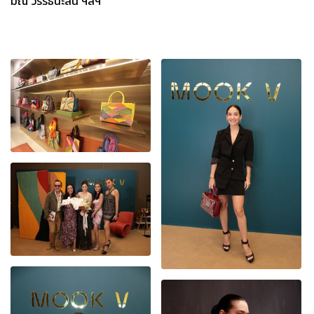
มณี วรรธนะสิน ฯลฯ