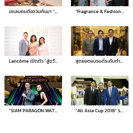
เซเลบคนดังชวนกันมา “สด ฟิน คุ้ม” ลิ้มรสอาหารญี่ปุ่นร้าน “Sushi Seki” ที่ เอ็มควอเทียร์
“Fragrance & Fashion” เทศกาลเวิลด์ กูร์เมต์ เฟสติวัล ครั้งที่ 18 ณ โรงแรมอนันตรา สยาม กรุงเทพ
Lancôme เปิดตัว “สู่ขวัญ” แบรนด์ไอคอนคนแรก พร้อมแนะนำ 2 ผลิตภัณฑ์ใหม่ เพื่อผิวขาวกระจ่างใสไร้ที่ติ
สุดยอดแบรนด์ระดับตำนาน เบอร์ลูติ (Berluti) เปิดบูติกแห่งแรกในไทย พร้อมเอาใจเหล่าสุภาพบุรุษมีสไตล์
“SIAM PARAGON WATCH EXPO 2019” สุดอลังการ “THE RHYTHM OF TIMEPIECES”
“All Asia Cup 2018” รอบชิงชนะเลิศ ดารา เซเลบริตี้ จัดเต็ม โก้ หรู ตบเท้าเข้าร่วมงาน