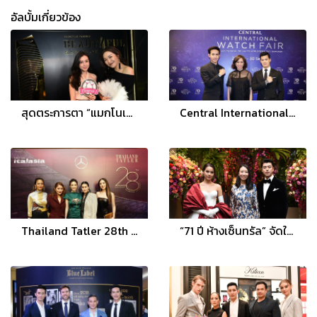
อัลบั้มเกี่ยวข้อง
สุดตระการตา “แมกโนเลียส์ ราชดำริ บูเลอวาร์ด” เนรมิต 3D Projection Mapping บนตึกสูง 60 ชั้น
Central International Watch Fair 2017
Thailand Tatler 28th Anniversary "Bohemian Rhapsody: A Night Of Glam Rock"
“71 ปี ห้างเซ็นทรัล” จัดใหญ่ The World Of Floral Wonders เนรมิตดอกไม้นับล้านดอก ให้เป็นสวนสวรรค์