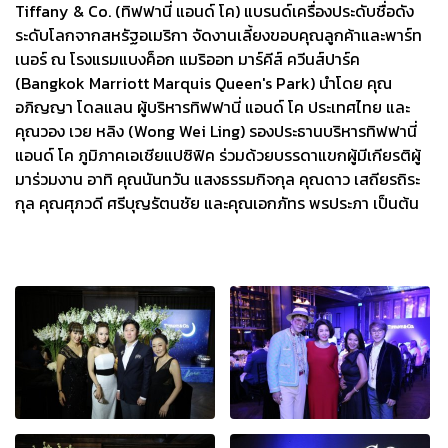
Tiffany & Co. (ทิฟฟานี่ แอนด์ โค) แบรนด์เครื่องประดับชื่อดัง
ระดับโลกจากสหรัฐอเมริกา จัดงานเลี้ยงขอบคุณลูกค้าและพาร์ท
เนอร์ ณ โรงแรมแบงค็อก แมริออท มาร์คีส์ ควีนส์ปาร์ค
(Bangkok Marriott Marquis Queen's Park) นำโดย คุณ
อภิญญา โดลแลน ผู้บริหารทิฟฟานี่ แอนด์ โค ประเทศไทย และ
คุณวอง เวย หลิง (Wong Wei Ling) รองประธานบริหารทิฟฟานี่
แอนด์ โค ภูมิภาคเอเชียแปซิฟิค ร่วมด้วยบรรดาแขกผู้มีเกียรติผู้
มาร่วมงาน อาทิ คุณนันทวัน แสงธรรมกิจกุล คุณดาว เสถียรถิระ
กุล คุณศุภวดี ศรีบุญรัตนชัย และคุณเอกภัทร พรประภา เป็นต้น