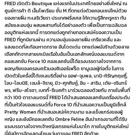
FRED เปิดตัว Boutique แห่งแรกในประเทศไทยอย่างยิ่งใหญ่ ณ
ศูนย์การค้า ดิ เอ็มโพเรียม ชั้น M ที่ตกแต่งด้วยคอนเซปใหม่ด้วย
ของชายฝั่ง ทะเลริเวียรา ประเทศฝรั่งเศส ให้ความรู้สึกหรูหรา ทัน
สมัยและอบอุ่น ผสมผสานกันได้อย่างลงตัว เพื่อเป็นการเฉลิมฉล
องบูติกแห่งแรกนี้ การตกแต่งถูกถ่ายทอดเสน่ห์ของความเป็น
FRED ที่ถูกนิยามผ่าน ความอบอุ่นของชายฝั่ง เกรียวคลื่น และ
แสงแดดที่สะท้อนหาดทราย อันโดดเด่น ตกแต่งผนังร้านด้วยลาย
เชือกถักจากสายเคเบิลเรือใบอันเป็นเอกลักษณ์ของแบรนด์จาก
คอลเลกชัน Force 10 คอลเลคชันนี้ได้แรงบรรดาลใจจากการ
ผจญภัยของครอบครัวมองซิเออร์เฟร็ด ซามูเอลผู้ก่อตั้ง ในการ
เปิดตัวในครั้งนี้ได้เซเลบริตี้อย่าง ออฟ-จุมพล, นานิ-หิรัญกฤษฎิ์,
โอบ-โอบนิธิ, เจมส์-จิรายุ, มิว-ศุภศิษฏ์, อิน - สาริน, เต้ย-จรินทร์
พร, ฟรีน-สโรชา, เบกกี้-รีเบคก้า มาร่วมฉลองด้วยกัน ภายในพื้นที่
กว่า 100 ตารางเมตรนี้ FRED ได้นำเสนอคอลเลกชันเครื่องประดับ
ที่เป็นหัวใจของแบรนด์ทั้ง Force 10 ที่นำเสนอความเป็นยูนิเซ็กส์
Pretty Women ที่นำเสนอเสน่ห์ความงาม และแข็งแกร่งของผู้
หญิง และยังมีคอลเลคชัน Ombre Feline อันน่าเกรงขามที่ได้รับ
แรงบรรดาลใจจากเจ้าหญิงเกรซแห่งโมนาโก ภายในบูติกแห่งใหม่
นี้ยังมีการจัดแสดงโซนแว่นตาของ FRED อีกด้วย