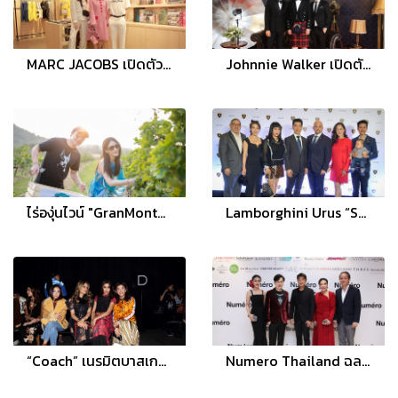
MARC JACOBS เปิดตัวคอนเซ็ปต์ใหม่ที่ผสานร้านหนังสือ Bookmarc รวมไว้กับบูติกเป็นครั้งแรกของโลก
Johnnie Walker เปิดตัว เอ็กซ์คลูซีฟ วิสกี้ รังสรรค์ขึ้นเพื่อไทย “The John Walker & Sons Siam Blend”
ไร่องุ่นไวน์ "GranMonte" มอบประสบการณ์ ในงานเทศกาลเก็บเกี่ยวองุ่นประจำปี “Harvest Festival 2018”
Lamborghini Urus “Super SUV” สิ้นสุดทุกการรอคอย ของเหล่าเซเลบฯ และแฟนพันธุ์แท้กระทิงดุมาถึงไทยแล้ว
“Coach” เนรมิตบาสเกตบอล ซิตี้ เป็นรันเวย์สุดชิค เปิดตัวคอลเลกชั่น สปริง 2018 ในงานนิวยอร์ก แฟชั่น วีค
Numero Thailand ฉลองสู่ปีที่ 7 พร้อมประกาศรางวัล Best Beauty Brands Products 2018-19