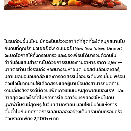
ในวันก่อนขึ้นปีใหม่ มักจะเป็นช่วงเวลาที่ดีที่สุดที่จะได้สนุกสนานไป
กับคนที่คุณรัก นิวเยียร์ อีฟ ดินเนอร์ (New Year's Eve Dinner)
จะเปิดโอกาสให้ทั้งครอบครัว และผองเพื่อนได้มารวมตัวกันใน
ค่ำคืนอันแสนสำราญไปด้วยการรับประทานอาหาร ราคา 2,561++
บาทต่อท่าน ซึ่งรวมถึง หอยนางรมห้าชนิด, บอสตันล็อบสเตอร์,
ปลาแซลมอนอบเกลือ และการคัดสรรเนื้ออบระดับพรีเมี่ยม พร้อม
ด้วยไวน์มากมายให้เลือกสรร แขกผู้มาเยือนยังสามารถปิดท้าย
งานเลี้ยงสังสรรค์นี้ด้วยแพ็คเกจแชมเปญสุดพิเศษของเรา! และ
ท้ายสุดจะมีอะไรที่ดีไปกว่าการใช้เวลาวันแรกของปีใหม่ไปกับ
บุฟเฟ่ต์บรันช์สุดหรู ในวันที่ 1 มกราคม มอบให้เป็นวันแห่งการ
ดื่มด่ำไปกับเทศกาลการเฉลิมฉลองอย่างเต็มที่ร่วมกับครอบครัว
ด้วยราคาเพียง 2,200++บาท