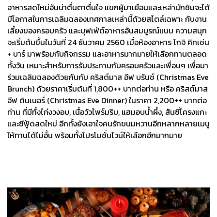
อาหารสดใหม่อันน่าตื่นตาตื่นใจ แขกผู้มาเยือนและเหล่านักชิมจะได้
มีโอกาสในการเฉลิมฉลองเทศกาลเหล่านี้ด้วยสไตล์เฉพาะ กับงาน
เลี้ยงของครอบครัว และบุฟเฟ่ต์อาหารอันสมบูรณ์แบบ ความสนุก
จะเริ่มต้นขึ้นในวันที่ 24 ธันวาคม 2560 เมื่อห้องอาหาร โกจิ คิทเช่น
+ บาร์ มาพร้อมกับกิจกรรม และอาหารมากมายให้เลือกทานตลอด
ทั้งวัน เหมาะสำหรับการรับประทานกับครอบครัวและเพื่อนๆ เพื่อมา
ร่วมเฉลิมฉลองด้วยกันกับ คริสต์มาส อีฟ บรันช์ (Christmas Eve
Brunch) ด้วยราคาเริ่มต้นที่ 1,800++ บาทต่อท่าน หรือ คริสต์มาส
อีฟ ดินเนอร์ (Christmas Eve Dinner) ในราคา 2,200++ บาทต่อ
ท่าน ที่มีทั้งไก่งวงอบ, เนื้อวัวไพร์มริบ, แฮมอบน้ำผึ้ง, สันซี่โครงแกะ
และซีฟู้ดสดใหม่ อีกทั้งยังเอาใจคนรักขนมหวานอีกหลากหลายเมนู
ให้ทานได้ไม่อั้น พร้อมทั้งโปรโมชั่นไวน์ให้เลือกอีกมากมาย