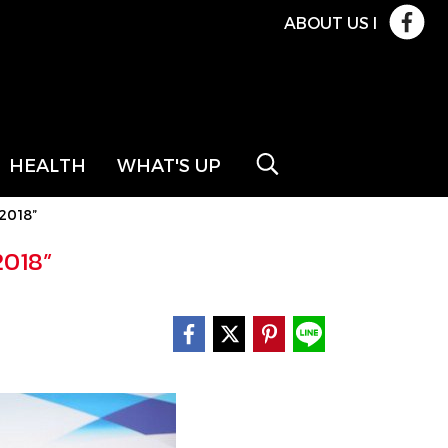
ABOUT US
l
HEALTH
WHAT'S UP
 2018”
2018”