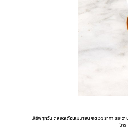
เสิร์ฟทุกวัน ตลอดเดือนเมษายน ๒๕๖๑ ราคา ๕๙๙ บาทสุท
โทร