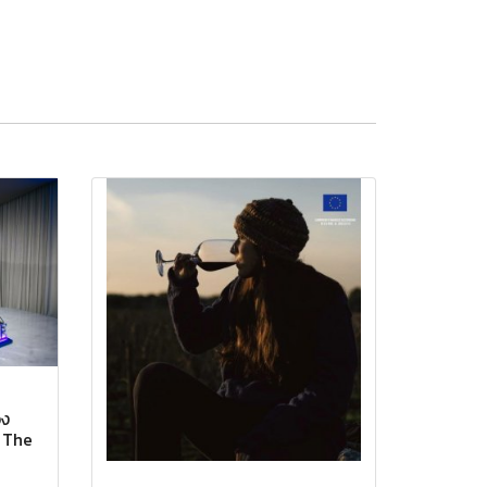
อง
ณ The