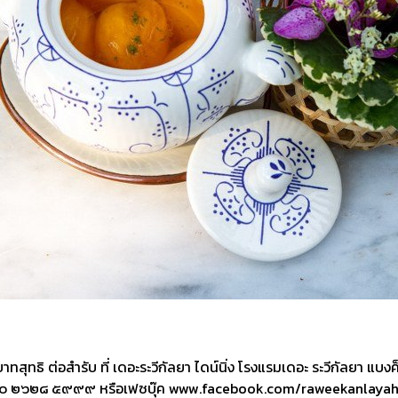
ธิ ต่อสำรับ ที่ เดอะระวีกัลยา ไดน์นิ่ง โรงแรมเดอะ ระวีกัลยา แบงค็อก
 ๐ ๒๖๒๘ ๕๙๙๙ หรือเฟซบุ๊ค www.facebook.com/raweekanlayah