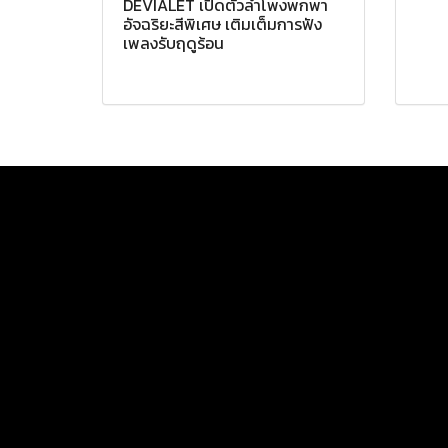
DEVIALET เปิดตัวลำโพงพกพา
อัจฉริยะสีพิเศษ เติมเต็มการฟัง
เพลงรับฤดูร้อน