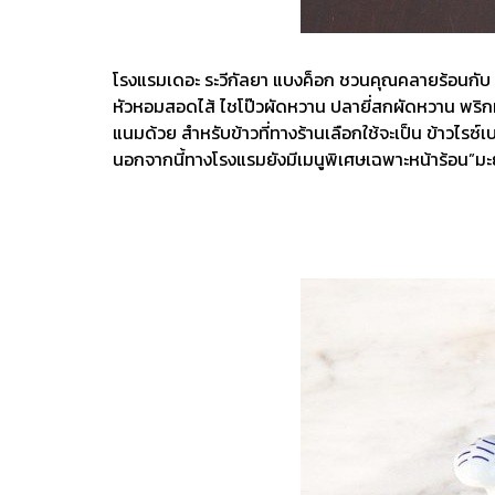
โรงแรมเดอะ ระวีกัลยา แบงค็อก ชวนคุณคลายร้อนกับ “ข้
หัวหอมสอดไส้ ไชโป๊วผัดหวาน ปลายี่สกผัดหวาน พริกหย
แนมด้วย สำหรับข้าวที่ทางร้านเลือกใช้จะเป็น ข้าวไรซ
นอกจากนี้ทางโรงแรมยังมีเมนูพิเศษเฉพาะหน้าร้อน”ม