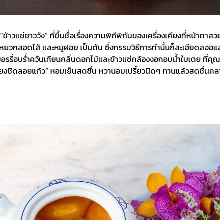
าวแช่ชาววัง” ที่ขึ้นชื่อเรื่องความพิถีพิถันของเครื่องเคียงที่หน้าต
วกสอดไส้ และหมูฝอย เป็นต้น ซึ่งกรรมวิธีการทำนั้นก็ละเอียดลออและ
์เบอรรี่อบร่ำควันเทียนกลิ่นดอกไม้และข้าวแช่กล้องงอกอบน้ำใบเตย ที่ค
ะยงชิดลอยแก้ว” หอมเย็นสดชื่น หวานอมเปรี้ยวนิดๆ ทานแล้วสดชื่นคล