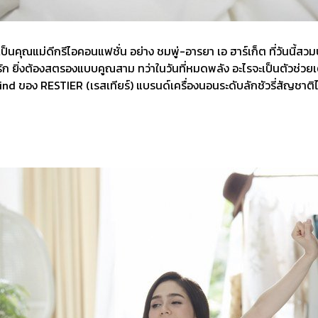
นคุณแม่ดีกรีไอคอนแฟชั่น อย่าง ชมพู่-อารยา เอ ฮาร์เก็ต ที่วันนี้สวมบ
 ยิ่งต้องสตรองแบบคูณสาม ทว่าในวันที่หมดพลัง อะไรจะเป็นตัวช่วยเต
 ของ RESTIER (เรสเทียร์) แบรนด์เครื่องนอนระดับลักชัวรี่สัญชาติไ