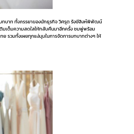
ทบาท ทั้งภรรยาของนักธุรกิจ วิศรุต รังษีสิงห์พิพัฒน์
ิมเต็มความสดใสให้กลับคืนมาอีกครั้ง ชมพู่พร้อม
ทย รวมทั้งเผยทุกแง่มุมในการจัดการบทบาทต่างๆ ให้