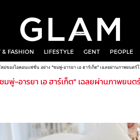
 & FASHION
LIFESTYLE
GENT
PEOPLE
วยใหม่ของไอคอนแฟชั่น อย่าง "ชมพู่-อารยา เอ ฮาร์เก็ต" เฉลยผ่านภาพยน
 "ชมพู่-อารยา เอ ฮาร์เก็ต" เฉลยผ่านภาพยน