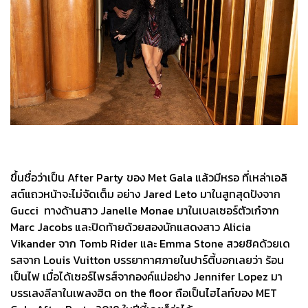
ขึ้นชื่อว่าเป็น After Party ของ Met Gala แล้วมีหรอ ที่เหล่าเอลิ
สต์แถวหน้าจะไม่จัดเต็ม อย่าง Jared Leto มาในสูทสุดปังจาก
Gucci ทางด้านสาว Janelle Monae มาในเบลเซอร์ตัวเก๋จาก
Marc Jacobs และปิดท้ายด้วยสองนักแสดงสาว Alicia
Vikander จาก Tomb Rider และ Emma Stone สวยชิคด้วยเด
รสจาก Louis Vuitton บรรยากาศภายในปาร์ตี้บอกเลยว่า ร้อน
เป็นไฟ เมื่อได้เซอร์ไพรส์จากองค์แม่อย่าง Jennifer Lopez มา
บรรเลงลีลาในเพลงฮิต on the floor ถือเป็นไฮไลท์ของ MET