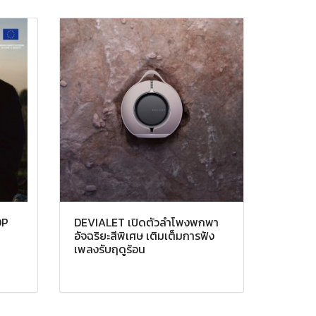
OP
DEVIALET เปิดตัวลำโพงพกพา
อัจฉริยะสีพิเศษ เติมเต็มการฟัง
เพลงรับฤดูร้อน