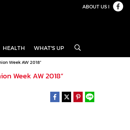
ABOUT US
l
HEALTH
WHAT'S UP
Fashion Week AW 2018”
ashion Week AW 2018”