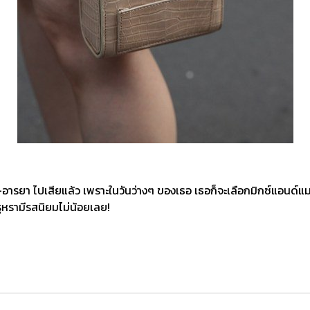
่-อารยา ไปเสียแล้ว เพราะในวันว่างๆ ของเธอ เธอก็จะเลือกมิกซ์แอนด์แม
รูหรามีรสนิยมไม่น้อยเลย!