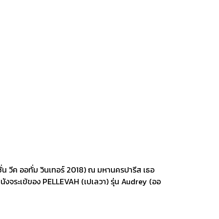
ั่น วีค ออทั่ม วินเทอร์ 2018) ณ มหานครปารีส เธอ
หนังจระเข้ของ PELLEVAH (เปเลวา) รุ่น Audrey (ออ