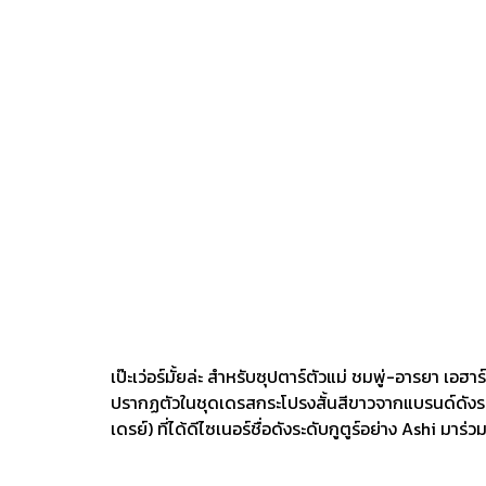
เป๊ะเว่อร์มั้ยล่ะ สำหรับซุปตาร์ตัวแม่ ชมพู่-อารยา เ
ปรากฏตัวในชุดเดรสกระโปรงสั้นสีขาวจากแบรนด์ดังระด
เดรย์) ที่ได้ดีไซเนอร์ชื่อดังระดับกูตูร์อย่าง Ashi มา