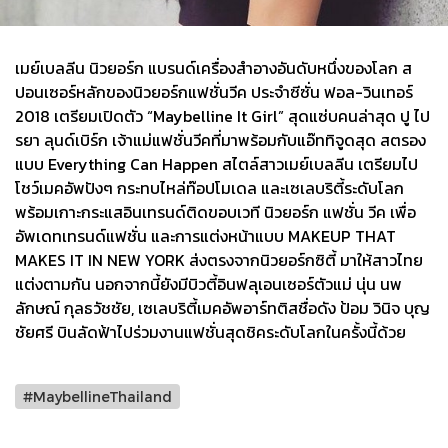
เมย์เบลลีน นิวยอร์ก แบรนด์เครื่องสำอางอันดับหนึ่งของโลก ส
ปอนเซอร์หลักของนิวยอร์กแฟชั่นวีค ประจำซีซั่น ฟอล-วินเทอร์
2018 เตรียมเปิดตัว “Maybelline It Girl” สุดแซ่บคนล่าสุด ปู ไป
รยา ลุนด์เบิร์ก เจ้าแม่แฟชั่นวีคที่มาพร้อมกับแอ๊ททิจูดสุด สตรอง
แบบ Everything Can Happen สไตล์สาวเมย์เบลลีน เตรียมไป
โชว์เมคอัพปังๆ กระทบไหล่ท๊อปโมเดล และเซเลบริตี้ระดับโลก
พร้อมเกาะกระแสอินเทรนด์ติดขอบเวที นิวยอร์ก แฟชั่น วีค เพื่อ
อัพเดทเทรนด์แฟชั่น และการแต่งหน้าแบบ MAKEUP THAT
MAKES IT IN NEW YORK ส่งตรงจากนิวยอร์กซิตี้ มาให้สาวไทย
แต่งตามกัน นอกจากนี้ยังมีบิวตี้อินฟลุเอนเซอร์ตัวแม่ นุ่น นพ
ลักษณ์ กุลธวัชชัย, เซเลบริตี้เมคอัพอาร์ทติสชื่อดัง ป้อม วินิจ บุญ
ชัยศรี บินลัดฟ้าไปร่วมงานแฟชั่นสุดชิคระดับโลกในครั้งนี้ด้วย
#MaybellineThailand