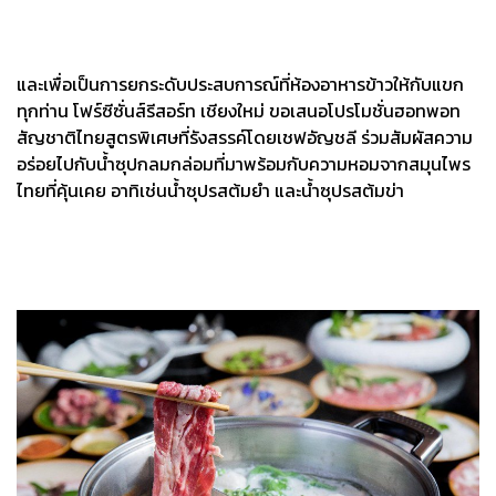
และเพื่อเป็นการยกระดับประสบการณ์ที่ห้องอาหารข้าวให้กับแขก
ทุกท่าน โฟร์ซีซั่นส์รีสอร์ท เชียงใหม่ ขอเสนอโปรโมชั่นฮอทพอท
สัญชาติไทยสูตรพิเศษที่รังสรรค์โดยเชฟอัญชลี ร่วมสัมผัสความ
อร่อยไปกับน้ำซุปกลมกล่อมที่มาพร้อมกับความหอมจากสมุนไพร
ไทยที่คุ้นเคย อาทิเช่นน้ำซุปรสต้มยำ และน้ำซุปรสต้มข่า