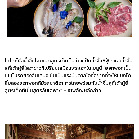
ไฮไลท์คือน้ำจิ้มโฮมเมดสูตรเด็ด ไม่ว่าจะเป็นน้ำจิ้มซีฟู้ด และน้ำจิ้ม
สุกี้เต้าหู้ยี้ใส่งาขาวที่เปรียบเสมือนพระเอกในเมนูนี้ “ฮอทพอทเป็น
เมนูโปรดของฉันเสมอ มันเป็นแรงบันดาลใจที่อยากที่จะให้แขกได้
ลิ้มลองฮอทพอทที่มีรสชาติอาหารไทยพร้อมกับน้ำจิ้มสุกี้เต้าหู้ยี้
สูตรเด็ดที่เป็นสูตรลับเฉพาะ” – เชฟอัญชลีกล่าว