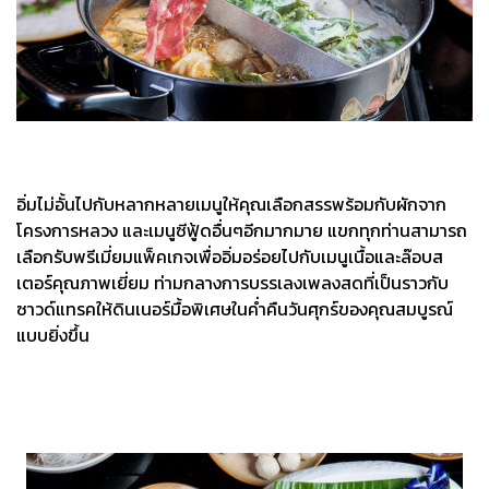
อิ่มไม่อั้นไปกับหลากหลายเมนูให้คุณเลือกสรรพร้อมกับผักจาก
โครงการหลวง และเมนูซีฟู้ดอื่นๆอีกมากมาย แขกทุกท่านสามารถ
เลือกรับพรีเมี่ยมแพ็คเกจเพื่ออิ่มอร่อยไปกับเมนูเนื้อและล๊อบส
เตอร์คุณภาพเยี่ยม ท่ามกลางการบรรเลงเพลงสดที่เป็นราวกับ
ซาวด์แทรคให้ดินเนอร์มื้อพิเศษในค่ำคืนวันศุกร์ของคุณสมบูรณ์
แบบยิ่งขึ้น