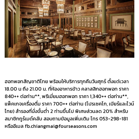
ฮอทพอทสัญชาติไทย พร้อมให้บริการทุกคืนวันศุกร์ ตั้งแต่เวลา
18.00 น ถึง 21.00 น. ที่ห้องอาหารข้าว คลาสสิกฮอทพอท ราคา
840++ ต่อท่าน**, พรีเมี่ยมฮอทพอท ราคา 1,340++ ต่อท่าน**,
แพ็คเกจเครื่องดื่ม ราคา 700++ ต่อท่าน (โปรเซคโก, เบียร์และไวน์
ไทย) สำรองที่นั่งขั้นต่ำ 2 ท่านขึ้นไป พิเศษส่วนลด 20% สำหรับ
สมาชิกกูร์เมต์คลับ สอบถามข้อมูลเพิ่มเติม โทร 053-298-181
หรืออีเมล fb.chiangmai@fourseasons.com