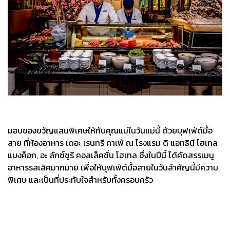
มอบของขวัญแสนพิเศษให้กับคุณแม่ในวันแม่นี้ ด้วยบุฟเฟ่ต์มื้อ
สาย ที่ห้องอาหาร เดอะ เรนทรี คาเฟ่ ณ โรงแรม ดิ แอทธินี โฮเทล
แบงค็อก, อะ ลักซ์ชูรี คอลเล็คชั่น โฮเทล ซึ่งในปีนี้ ได้คัดสรรเมนู
อาหารรสเลิศมากมาย เพื่อให้บุฟเฟ่ต์มื้อสายในวันสำคัญนี้มีความ
พิเศษ และเป็นที่ประทับใจสำหรับทั้งครอบครัว