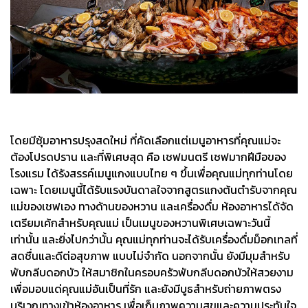
โดยมีซุ้มอาหารปรุงสดใหม่ ที่คัดเลือกแต่เมนูอาหารที่คุณแม่จะ
ต้องโปรดปราน และที่พิเศษสุด คือ เชฟมนตรี เชฟมากฝีมือของ
โรงแรม ได้รังสรรค์เมนูแกงแบบไทย ๆ ขึ้นเพื่อคุณแม่ทุกท่านโดย
เฉพาะ โดยเมนูนี้ได้รับแรงบันดาลใจจากสูตรแกงต้นตำรับจากคุณ
แม่ของเชฟเอง ทางด้านของหวาน และเครื่องดื่ม ห้องอาหารได้จัด
เตรียมเค้กสำหรับคุณแม่ เป็นเมนูของหวานพิเศษเฉพาะวันนี้
เท่านั้น และยิ่งไปกว่านั้น คุณแม่ทุกท่านจะได้รับเครื่องดื่มม็อกเทลที่
สดชื่นและดีต่อสุขภาพ แบบไม่จำกัด นอกจากนั้น ยังมีมุมสำหรับ
พับกลีบดอกบัว ให้สมาชิกในครอบครัวพับกลีบดอกบัวให้สวยงาม
เพื่อมอบแด่คุณแม่อันเป็นที่รัก และยังมีบูธสำหรับถ่ายภาพตรง
บริเวณทางเข้าห้องอาหาร เพื่อเก็บภาพความสุขและความประทับใจ