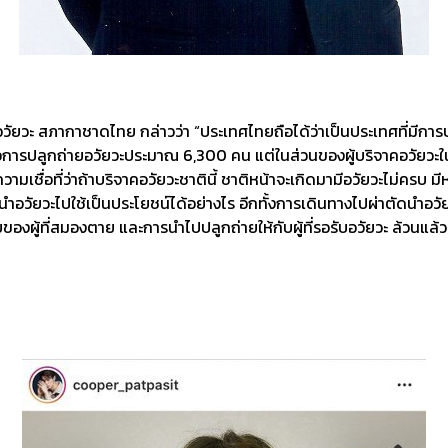
อวัยวะ สภากาชาดไทย กล่าวว่า “ประเทศไทยถือได้ว่าเป็นประเทศที่มีการ
ที่รอการปลูกถ่ายอวัยวะประมาณ 6,300 คน แต่ในส่วนของผู้บริจาคอวัยวะในป
ื่อที่ว่าถ้าบริจาคอวัยวะชาตินี้ ชาติหน้าจะเกิดมามีอวัยวะไม่ครบ มีหล
อวัยวะไปใช้เป็นประโยชน์ได้อย่างไร อีกทั้งการเดินทางไปผ่าตัดนำอว
งผู้ที่สมองตาย และการนำไปปลูกถ่ายให้กับผู้ที่รอรับอวัยวะ ล้วนแล้วแต