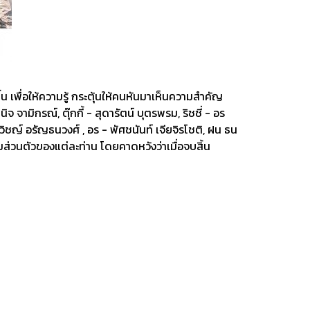
น เพื่อให้ความรู้ กระตุ้นให้คนหันมาเห็นความสำคัญ
ามิกรณ์, ตุ๊กกี้ - สุดารัตน์ บุตรพรม, ริชชี่ - อร
รวิชญ์ อรัญธนวงศ์ , อร - พัศชนันท์ เจียจิรโชติ, ฝน ธน
มส่วนตัวของแต่ละท่าน โดยคาดหวังว่าเมื่อจบสิ้น