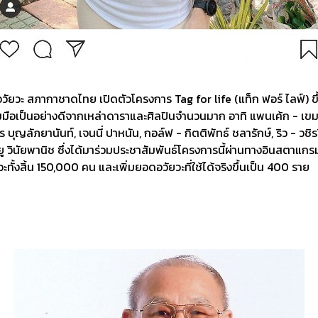
วัยวะ สภากาชาดไทย เปิดตัวโครงการ Tag for life (แท็ก ฟอร์ ไลฟ์) ขึ้
ือเป็นอย่างดีจากเหล่าดาราและศิลปินจำนวนมาก อาทิ แพนเค้ก - เขมนิจ จ
 บุญลัภยานันท์, เจนนี่ ปาหนัน, กอล์ฟ - กิตติพัทธ์ ชลารักษ์, ริว - วชิ
ยู วินัยพานิช ซึ่งได้มาร่วมประชาสัมพันธ์โครงการนี้ผ่านทางอินสตาแกร
ั้งสิ้น 150,000 คน และเพิ่มยอดอวัยวะที่ใช้ได้จริงขึ้นเป็น 400 ราย