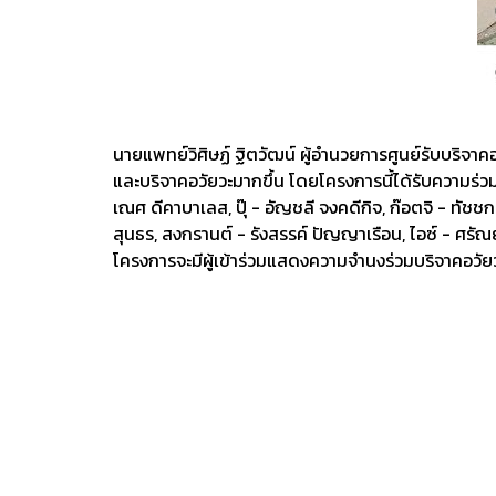
นายแพทย์วิศิษฏ์ ฐิตวัฒน์ ผู้อำนวยการศูนย์รับบริจาคอ
และบริจาคอวัยวะมากขึ้น โดยโครงการนี้ได้รับความร่วมม
เณศ ดีคาบาเลส, ปุ๊ - อัญชลี จงคดีกิจ, ก๊อตจิ - ทัชชกร
สุนธร, สงกรานต์ - รังสรรค์ ปัญญาเรือน, ไอซ์ - ศรัณ
โครงการจะมีผู้เข้าร่วมแสดงความจำนงร่วมบริจาคอวัยวะท