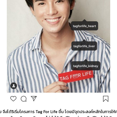
ึงได้ริเริ่มโครงการ Tag For Life ขึ้น โดยมีจุดประสงค์หลักในการให้ควา