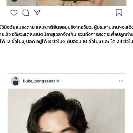
่อแพทย์วินิจฉัยสมองตาย และญาติยินยอมบริจาคอวัยวะ ผู้ประสานงานฯจะแ
ร็ว อวัยวะแต่ละชนิดมีอายุเวลาจัดเก็บ รวมถึงการส่งต่อเพื่อปลูกถ่ายอว
้ 12 ชั่วโมง, ปอด อยู่ได้ 8 ชั่วโมง, ตับอ่อน 10 ชั่วโมง และ ไต 24 ชั่วโ