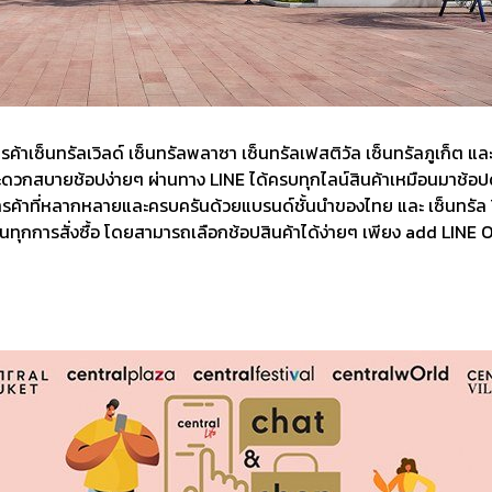
รค้าเซ็นทรัลเวิลด์ เซ็นทรัลพลาซา เซ็นทรัลเฟสติวัล เซ็นทรัลภูเก็ต และ
ดวกสบายช้อปง่ายๆ ผ่านทาง LINE ได้ครบทุกไลน์สินค้าเหมือนมาช้อปด้
ารค้าที่หลากหลายและครบครันด้วยแบรนด์ชั้นนำของไทย และ เซ็นทรัล วิล
านทุกการสั่งซื้อ โดยสามารถเลือกช้อปสินค้าได้ง่ายๆ เพียง add LINE 