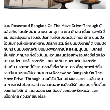
โดย Rosewood Bangkok On The Move Drive-Through มี
ผลิตภัณฑ์สดใหม่มากมายตามฤดูกาล เช่น ผักสด เนื้อเกรดพรีเมี่
ยม ซอสปรุงรสพร้อมรับประทานทั้งแบบตะวันตกและไทย ขนมปัง
โฮมเมดอบใหม่หลากหลายประเภท รวมถึง ขนมปังบาแก็ต ขนมปัง
คันทรี ขนมปังธัญพืช ขนมปังฟอคคาเซีย และเมนูขนม เบเกอรี่
อื่นๆอีกมากมาย ทั้งยังมีขนมหวานแสนอร่อยที่พร้อมสั่งซื้อได้แล้ว
เช่น เลม่อนเมอร์แรงทาร์ต แอปเปิ้ลซินนามอนครัมเบิลทาร์ต
เป็นต้น นอกจากนี้ยังสามารถสั่งซื้อเซ็ตอาหารเพื่อสุขภาพได้ทั้ง
รายวัน และรายสัปดาห์ผ่านทาง Rosewood Bangkok On The
Move Drive-Through โดยมีตัวเลือกอย่างเซตอาหารคลีน เซต
อาหารคาร์โบไฮเดรตต่ำ และเซตอาหารมังสวิรัติ เช่น สปาเก็ตตี้สค
วอชกับถั่วชิคพี แซลมอนย่างเคลือบด้วยซอสพริกหยวก และ
บร็อคโคลี ควินัวคัสเซอโรล