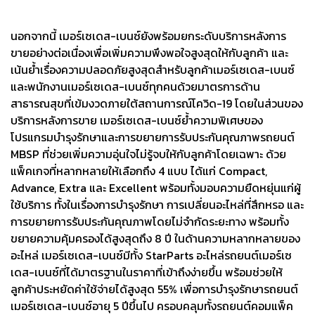
นอกจากนี้ เมอร์เซเดส-เบนซ์ยังพร้อมยกระดับบริการหลังการ
ขายอย่างต่อเนื่องเพื่อเพิ่มความพึงพอใจสูงสุดให้กับลูกค้า และ
เน้นย้ำเรื่องความปลอดภัยสูงสุดสำหรับลูกค้าเมอร์เซเดส-เบนซ์
และพนักงานเมอร์เซเดส-เบนซ์ทุกคนด้วยมาตรการด้าน
สาธารณสุขที่เข้มงวดภายใต้สถานการณ์โควิด-19 โดยในส่วนของ
บริการหลังการขาย เมอร์เซเดส-เบนซ์ย้ำความพิเศษของ
โปรแกรมบำรุงรักษาและการขยายการรับประกันคุณภาพรถยนต์
MBSP ที่ช่วยเพิ่มความอุ่นใจไม่รู้จบให้กับลูกค้าโดยเฉพาะ ด้วย
แพ็คเกจที่หลากหลายให้เลือกถึง 4 แบบ ได้แก่ Compact,
Advance, Extra และ Excellent พร้อมทั้งมอบความยืดหยุ่นแก่ผู้
ใช้บริการ ทั้งในเรื่องการบำรุงรักษา การเปลี่ยนอะไหล่ที่สึกหรอ และ
การขยายการรับประกันคุณภาพโดยไม่จำกัดระยะทาง พร้อมทั้ง
ขยายความคุ้มครองได้สูงสุดถึง 8 ปี ในด้านความหลากหลายของ
อะไหล่ เมอร์เซเดส-เบนซ์มีทั้ง StarParts อะไหล่รถยนต์เมอร์เซ
เดส-เบนซ์ที่ได้มาตรฐานในราคาที่เข้าถึงง่ายขึ้น พร้อมช่วยให้
ลูกค้าประหยัดค่าใช้จ่ายได้สูงสุด 55% เพื่อการบำรุงรักษารถยนต์
เมอร์เซเดส-เบนซ์อายุ 5 ปีขึ้นไป ครอบคลุมทั้งรถยนต์คอมแพ็ค