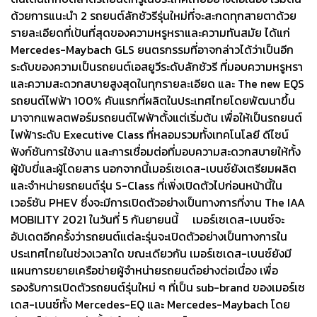
ด้วยการแนะนำ 2 รถยนต์ลักชัวรีรุ่นใหม่ที่จะสะกดทุกสายตาด้วย
รายละเอียดที่เป้นที่สุดของความหรูหราและความทันสมัย ได้แก่
Mercedes-Maybach GLS ยนตรกรรมที่อาจกล่าวได้ว่าเป็นอีก
ระดับของความเป็นรถยนต์เอสยูวีระดับลักชัวรี ที่มอบความหรูหรา
และความสะดวกสบายสูงสุดในทุกรายละเอียด และ The new EQS
รถยนต์ไฟฟ้า 100% คันแรกที่ผลิตในประเทศไทยโดยพัฒนาขึ้น
มาจากแพลตฟอร์มรถยนต์ไฟฟ้าตั้งแต่เริ่มต้น เพื่อให้เป็นรถยนต์
ไฟฟ้าระดับ Executive Class ที่หลอมรวมทั้งเทคโนโลยี ดีไซน์
ฟังก์ชันการใช้งาน และการเชื่อมต่อที่มอบความสะดวกสบายให้ทั้ง
ผู้ขับขี่และผู้โดยสาร นอกจากนี้เมอร์เซเดส-เบนซ์ยังเตรียมผลิต
และจำหน่ายรถยนต์รุ่น S-Class ที่เพิ่งเปิดตัวไปก่อนหน้านี้ใน
เวอร์ชัน PHEV ซึ่งจะมีการเปิดตัวอย่างเป็นทางการที่งาน The IAA
MOBILITY 2021 ในวันที่ 5 กันยายนนี้ เมอร์เซเดส-เบนซ์จะ
อัปเดตอีกครั้งว่ารถยนต์แต่ละรุ่นจะเปิดตัวอย่างเป็นทางการใน
ประเทศไทยในช่วงเวลาใด ขณะเดียวกัน เมอร์เซเดส-เบนซ์ยังมี
แผนการขยายเครือข่ายผู้จำหน่ายรถยนต์อย่างต่อเนื่อง เพื่อ
รองรับการเปิดตัวรถยนต์รุ่นใหม่ ๆ ที่เป็น sub-brand ของเมอร์เซ
เดส-เบนซ์ทั้ง Mercedes-EQ และ Mercedes-Maybach โดย