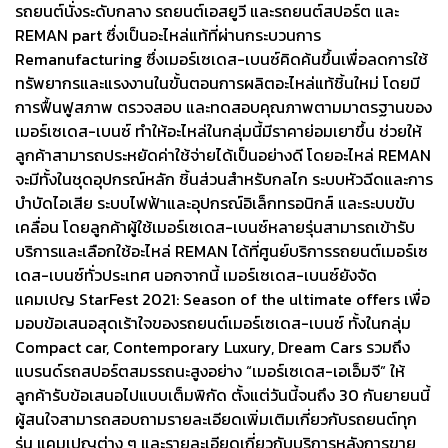
รถยนต์นั่งระดับกลาง รถยนต์เอสยูวี และรถยนต์สปอร์ต และ
REMAN part ซึ่งเป็นอะไหล่แท้ที่ผ่านกระบวนการ
Remanufacturing ซึ่งเมอร์เซเดส-เบนซ์คิดค้นขึ้นเพื่อลดการใช้
ทรัพยากรและแรงงานในขั้นตอนการผลิตอะไหล่แท้ชิ้นใหม่ โดยมี
การฟื้นฟูสภาพ ตรวจสอบ และทดสอบคุณภาพตามมาตรฐานของ
เมอร์เซเดส-เบนซ์ ทำให้อะไหล่ในกลุ่มนี้มีราคาย่อมเยาขึ้น ช่วยให้
ลูกค้าสามารถประหยัดค่าใช้จ่ายได้เป็นอย่างดี โดยอะไหล่ REMAN
จะมีทั้งในชุดอุปกรณ์หลัก ชิ้นส่วนสำหรับกลไก ระบบหัวฉีดและการ
บำบัดไอเสีย ระบบไฟฟ้าและอุปกรณ์อิเล็กทรอนิกส์ และระบบขับ
เคลื่อน โดยลูกค้าผู้ใช้เมอร์เซเดส-เบนซ์หลายรุ่นสามารถเข้ารับ
บริการและเลือกใช้อะไหล่ REMAN ได้ที่ศูนย์บริการรถยนต์เมอร์เซ
เดส-เบนซ์ทั่วประเทศ นอกจากนี้ เมอร์เซเดส-เบนซ์ยังจัด
แคมเปญ StarFest 2021: Season of the ultimate offers เพื่อ
มอบข้อเสนอสุดเร้าใจของรถยนต์เมอร์เซเดส-เบนซ์ ทั้งในกลุ่ม
Compact car, Contemporary Luxury, Dream Cars รวมถึง
แบรนด์รถสปอร์ตสมรรถนะสูงอย่าง “เมอร์เซเดส-เอเอ็มจี” ให้
ลูกค้ารับข้อเสนอไปแบบเต็มพิกัด ตั้งแต่วันนี้จนถึง 30 กันยายนนี้
ผู้สนใจสามารถสอบถามรายละเอียดเพิ่มเติมเกี่ยวกับรถยนต์ทุก
รุ่น แคมเปญต่าง ๆ และรายละเอียดเกี่ยวกับบริการหลังการขาย