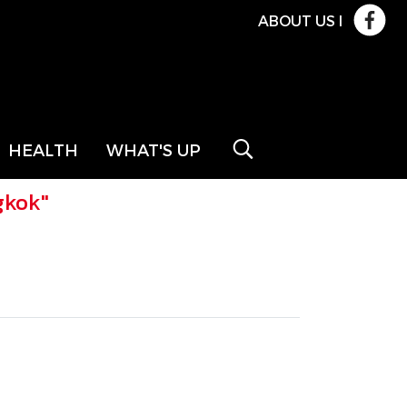
ABOUT US
l
HEALTH
WHAT'S UP
gkok"