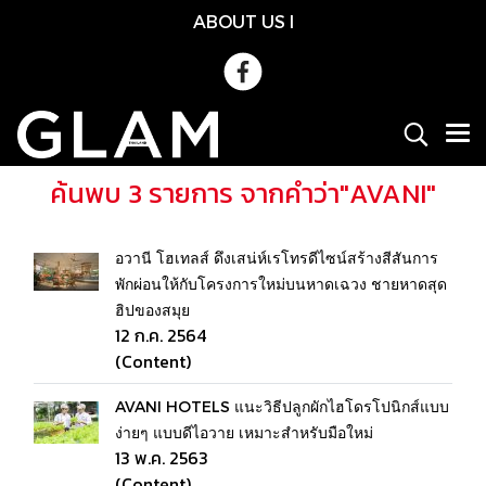
ABOUT US
l
ค้นพบ 3 รายการ จากคำว่า"AVANI"
อวานี โฮเทลส์ ดึงเสน่ห์เรโทรดีไซน์สร้างสีสันการ
พักผ่อนให้กับโครงการใหม่บนหาดเฉวง ชายหาดสุด
ฮิปของสมุย
12 ก.ค. 2564
(Content)
AVANI HOTELS แนะวิธีปลูกผักไฮโดรโปนิกส์แบบ
ง่ายๆ แบบดีไอวาย เหมาะสำหรับมือใหม่
13 พ.ค. 2563
(Content)