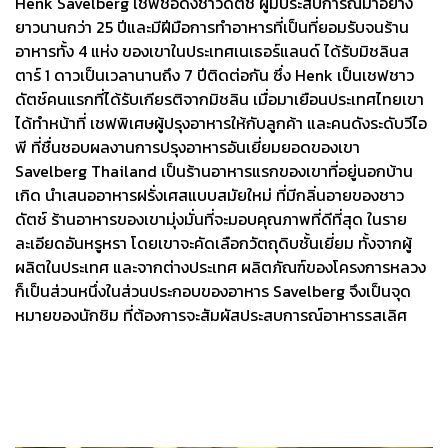
Henk Savelberg เชฟชื่อดังชาวดัตช์ ผู้มีประสบการณ์มาอย่าง
ยาวนานกว่า 25 ปีและมีฝีมือการทำอาหารที่เป็นที่ยอมรับจนร้าน
อาหารทั้ง 4 แห่ง ของเขาในประเทศเนเธอร์แลนด์ ได้รับมิชลินส
ตาร์ 1 ดาวเป็นเวลานานถึง 7 ปีติดต่อกัน ซึ่ง Henk เป็นเชฟชาว
ดัตช์คนแรกที่ได้รับเกียรติจากมิชลิน เมื่อมาเยือนประเทศไทยเขา
ได้ทำหน้าที่ เชฟพิเศษผู้ปรุงอาหารให้กับลูกค้า และคนดังระดับวีไอ
พี ที่ชื่นชอบผลงานการปรุงอาหารอันเยี่ยมยอดของเขา
Savelberg Thailand เป็นร้านอาหารแรกของเขาที่อยู่นอกบ้าน
เกิด นำเสนออาหารฝรั่งเศสแบบสมัยใหม่ ที่มีกลิ่นอายของชาว
ดัตช์ ร้านอาหารของเขามุ่งมั่นที่จะมอบคุณภาพที่ดีที่สุด ในราย
ละเอียดอันหรูหรา โดยเขาจะคัดเลือกวัตถุดิบชั้นเยี่ยม ทั้งจากผู้
ผลิตในประเทศ และจากต่างประเทศ ผลิตภัณฑ์ของโครงการหลวง
ก็เป็นส่วนหนึ่งในส่วนประกอบของอาหาร Savelberg จึงเป็นจุด
หมายของนักชิม ที่ต้องการจะสัมผัสประสบการณ์อาหารรสเลิศ