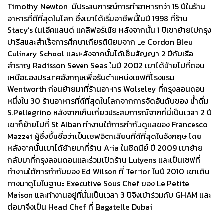
Timothy Newton มีประสบการณ์การทำอาหารกว่า 15 ปีในร้าน
อาหารที่ดีที่สุดในโลก ซึ่งเขาได้เริ่มอาชีพนี้ในปี 1998 ที่ร้าน
Stacy’s ในโอ๊คแลนด์ แคลิฟอร์เนีย หลังจากนั้น 1 ปีเขาย้ายไปกรุง
ปารีสและสำเร็จการศึกษาเกียรตินิยมจาก Le Cordon Bleu
Culinary School และหลังจากนั้นได้เซ็นสัญญา 2 ปีกับเรือ
สำราญ Radisson Seven Seas ในปี 2002 เขาได้ย้ายไปที่ตอน
เหนือของประเทศอังกฤษเพื่อรับตำแหน่งเชฟที่โรงแรม
Wentworth ก่อนย้ายมาที่ร้านอาหาร Wolseley ที่กรุงลอนดอน
หนึ่งใน 30 ร้านอาหารที่ดีที่สุดในโลกจากการจัดอันดับของ น้ำดื่ม
S.Pellegrino หลังจากเก็บเกี่ยวประสบการณ์จากที่นี่เป็นเวลา 2 ปี
เขาก็ย้ายไปที่ St Alban ทำงานใต้การกำกับดูแลของ Francesco
Mazzei ผู้ซึ่งขึ้นชื่อว่าเป็นเชฟอิตาเลียนที่ดีที่สุดในอังกฤษ โดย
หลังจากนั้นเขาได้ย้ายมาที่ร้าน Aria ในซิดนีย์ ปี 2009 เขาย้าย
กลับมาที่กรุงลอนดอนและร่วมเปิดร้าน Lutyens และเป็นเชฟที่
ทำงานใต้การกำกับของ Ed Wilson ที่ Terrior ในปี 2010 เขาเดิน
ทางมาดูไบในฐานะ Executive Sous Chef ของ Le Petite
Maison และทำงานอยู่ที่นั่นเป็นเวลา 3 ปีจึงเข้าร่วมกับ GHAM และ
ต่อมาจึงเป็น Head Chef ที่ Bagatelle Dubai