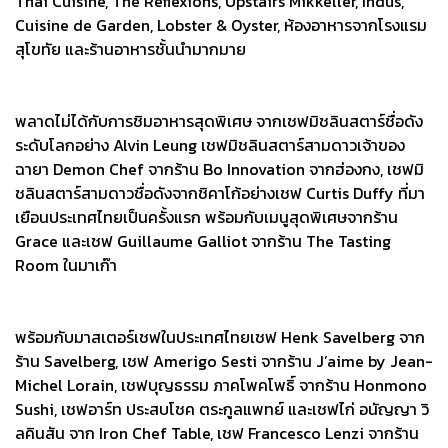
Thai Cuisine, The Reflexions, Upstairs Mikkeller, Indus,
Cuisine de Garden, Lobster & Oyster, ห้องอาหารจากโรงแรม
สุโขทัย และร้านอาหารชั้นนำมากมาย
พลาดไม่ได้กับการชิมอาหารสุดพิเศษ จากเชฟมิชลินสตาร์ชื่อดัง
ระดับโลกอย่าง Alvin Leung เชฟมิชลินสตาร์สามดาวเจ้าของ
ฉายา Demon Chef จากร้าน Bo Innovation จากฮ่องกง, เชฟมิ
ชลินสตาร์สามดาวชื่อดังจากชิคาโก้อย่างเชฟ Curtis Duffy ที่มา
เยือนประเทศไทยเป็นครั้งแรก พร้อมกับเมนูสุดพิเศษจากร้าน
Grace และเชฟ Guillaume Galliot จากร้าน The Tasting
Room ในมาเก๊า
พร้อมกับมาสเตอร์เชฟในประเทศไทยเชฟ Henk Savelberg จาก
ร้าน Savelberg, เชฟ Amerigo Sesti จากร้าน J’aime by Jean-
Michel Lorain, เชฟบุญธรรม ภาคโพคโพธิ์ จากร้าน Honmono
Sushi, เชฟอาร์ท ประสบโชค ตระกูลแพทย์ และเชฟไก่ อนัญญา วิ
ลคินสัน จาก Iron Chef Table, เชฟ Francesco Lenzi จากร้าน