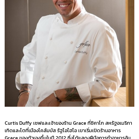
Curtis Duffy เชฟและเจ้าของร้าน Grace ที่ชิคาโก สหรัฐอเมริกา
เกิดและโตที่เมืองโคลัมบัส รัฐโอไฮโอ เขาเริ่มเปิดร้านอาหาร
Grace ของตัวเองขึ้นในปี 2012 ซึ่งได้แสดงฝีมือการทำอาหารอัน