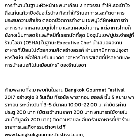
การทำงานในฐานะหัวหน้าเชฟมาเกือบ 2 ทศวรรษ ทำให้เธอเข้าใจ
ถึงแก่นแท้ว่าปัจจัยอะไรบ้าง ที่จะทำให้ร้านอาหารและภัตตาคาร
ประสบความสำเร็จ ตลอดชีวิตการทำงาน เชฟปูได้ฝึกฝนการทำ
อาหารหลากหลายเมนูทั้งไทย และเทศจนชำนาญ แต่อาหารไทยก็
ยังคงเป็นศาสตร์ และศิลป์ที่เธอถนัดที่สุด ปัจจุบันเชฟปูประจำอยู่ที่
ร้านโอชา (OSHA) ในฐานะ Executive Chef นำเสนอผลงาน
อาหารที่เปี่ยมไปด้วยความคิดสร้างสรรค์ ผ่านเทคนิคการปรุงอา
หารใหม่ๆ เพื่อให้สมกับแนวคิด “อาหารไทยรสเลิศที่มีรสชาติและ
การนำเสนอที่ไม่เหมือนใคร” ของร้านโอชา
ห้ามพลาดที่จะมาพบกันในงาน Bangkok Gourmet Festival
2017 อย่างจุใจ 3 วันเต็ม ที่รอยัล พารากอน ฮอลล์ ชั้น 5 สยาม พา
รากอน ระหว่างวันที่ 3-5 มีนาคม 10:00-22:00 น. ค่าบัตรผ่าน
ประตู 200 บาท (บัตรเข้างานราคา 200 บาท สามารถใช้จ่ายใน
งานได้มูลค่า 200 บาท) ติดตามรายละเอียดร้านอาหารที่เข้าร่วม
รายการและกิจกรรมต่างๆ ได้ที่
www.bangkokgourmetfestival.com,