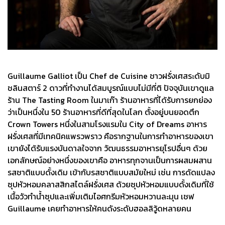
Guillaume Galliot เป็น Chef de Cuisine ชาวฝรั่งเศสระดับมิ
ชลินสตาร์ 2 ดาวที่ทำงานได้สมบูรณ์แบบไม่มีที่ติ ปัจจุบันเขาดูแล
ร้าน The Tasting Room ในมาเก๊า ร้านอาหารที่ได้รับการยกย่อง
ว่าเป็นหนึ่งใน 50 ร้านอาหารที่ดีที่สุดในโลก ตั้งอยู่บนยอดตึก
Crown Towers หนึ่งในสามโรงแรมใน City of Dreams อาหาร
ฝรั่งเศสที่มีเทคนิคแพรวพราว คือรากฐานในการทำอาหารของเขา
เขายังได้รับแรงบันดาลใจจาก วัฒนธรรมอาหารยุโรปอื่นๆ ด้วย
เอกลักษณ์อย่างหนึ่งของเขาคือ อาหารทุกจานเป็นการผสมผสาน
รสชาติแบบดั้งเดิม เข้ากับรสชาติแบบสมัยใหม่ เช่น การดัดแปลง
ซุปหัวหอมคลาสสิกสไตล์ฝรั่งเศส ด้วยซุปหัวหอมแบบดั้งเดิมที่ใช้
เนื้อวัวทำน้ำซุปและเพิ่มเติมไอศกรีมหัวหอมหวานละมุน เชฟ
Guillaume เคยทำอาหารให้คนดังระดับฮอลลิวู้ดหลายคน