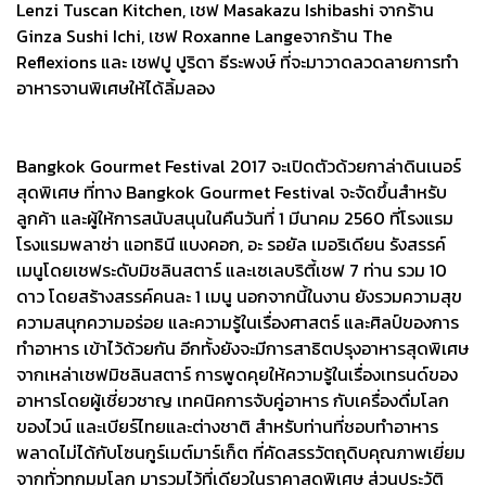
Lenzi Tuscan Kitchen, เชฟ Masakazu Ishibashi จากร้าน
Ginza Sushi Ichi, เชฟ Roxanne Langeจากร้าน The
Reflexions และ เชฟปู ปูริดา ธีระพงษ์ ที่จะมาวาดลวดลายการทำ
อาหารจานพิเศษให้ได้ลิ้มลอง
Bangkok Gourmet Festival 2017 จะเปิดตัวด้วยกาล่าดินเนอร์
สุดพิเศษ ที่ทาง Bangkok Gourmet Festival จะจัดขึ้นสำหรับ
ลูกค้า และผู้ให้การสนับสนุนในคืนวันที่ 1 มีนาคม 2560 ที่โรงแรม
โรงแรมพลาซ่า แอทธินี แบงคอก, อะ รอยัล เมอริเดียน รังสรรค์
เมนูโดยเชฟระดับมิชลินสตาร์ และเซเลบริตี้เชฟ 7 ท่าน รวม 10
ดาว โดยสร้างสรรค์คนละ 1 เมนู นอกจากนี้ในงาน ยังรวมความสุข
ความสนุกความอร่อย และความรู้ในเรื่องศาสตร์ และศิลป์ของการ
ทำอาหาร เข้าไว้ด้วยกัน อีกทั้งยังจะมีการสาธิตปรุงอาหารสุดพิเศษ
จากเหล่าเชฟมิชลินสตาร์ การพูดคุยให้ความรู้ในเรื่องเทรนด์ของ
อาหารโดยผู้เชี่ยวชาญ เทคนิคการจับคู่อาหาร กับเครื่องดื่มโลก
ของไวน์ และเบียร์ไทยและต่างชาติ สำหรับท่านที่ชอบทำอาหาร
พลาดไม่ได้กับโซนกูร์เมต์มาร์เก็ต ที่คัดสรรวัตถุดิบคุณภาพเยี่ยม
จากทั่วทุกมุมโลก มารวมไว้ที่เดียวในราคาสุดพิเศษ ส่วนประวัติ