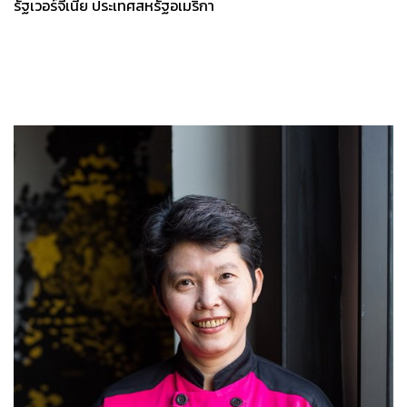
รัฐเวอร์จีเนีย ประเทศสหรัฐอเมริกา