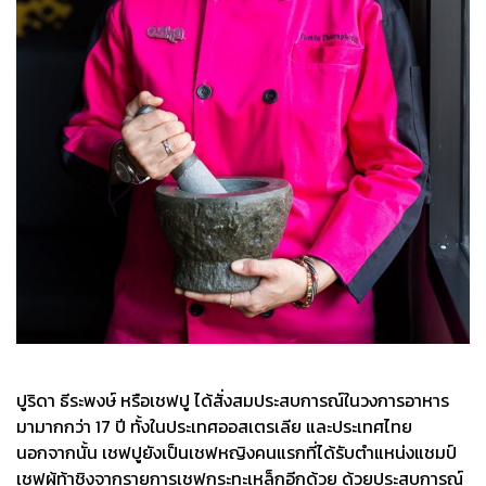
ปูริดา ธีระพงษ์ หรือเชฟปู ได้สั่งสมประสบการณ์ในวงการอาหาร
มามากกว่า 17 ปี ทั้งในประเทศออสเตรเลีย และประเทศไทย
นอกจากนั้น เชฟปูยังเป็นเชฟหญิงคนแรกที่ได้รับตำแหน่งแชมป์
เชฟผู้ท้าชิงจากรายการเชฟกระทะเหล็กอีกด้วย ด้วยประสบการณ์