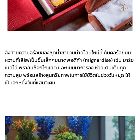
ส่งท้ายความอร่อยของชุดน้ำชายามบ่ายโฉมใหม่นี้ กับคอร์สขนม
หวานที่เสิร์ฟเป็นชิ้นเล็กๆขนาดพอดีคำ (mignardise) เช่น มาร์ช
เมลโล่ พราลีนช็อกโกแลต และขนมมาการอง ช่วยเติมเต็มทุก
ความสุข พร้อมสร้างสุนทรียภาพในการใช้ชีวิตในช่วงวันหยุด ให้
เป็นอีกหนึ่งวันที่แสนวิเศษ