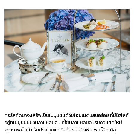
คอร์สถัดมาจะเสิร์ฟเป็นเมนูแซนด์วิชโฮมเมดแสนอร่อย ที่มีไฮไลท์
อยู่ที่เมนูขนมปังปลาแซลมอน ที่ใช้ปลาแซลมอนรมควันสดใหม่
คุณภาพนำเข้า รับประทานแกล้มกับขนมปังพัมเพอร์นิกเกิล