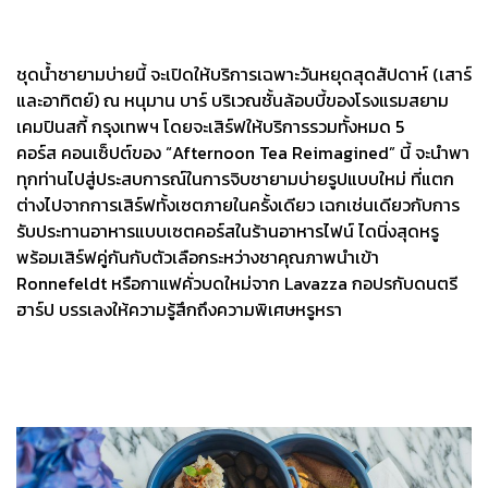
ชุดน้ำชายามบ่ายนี้ จะเปิดให้บริการเฉพาะวันหยุดสุดสัปดาห์ (เสาร์
และอาทิตย์) ณ หนุมาน บาร์ บริเวณชั้นล้อบบี้ของโรงแรมสยาม
เคมปินสกี้ กรุงเทพฯ โดยจะเสิร์ฟให้บริการรวมทั้งหมด 5
คอร์ส คอนเซ็ปต์ของ “Afternoon Tea Reimagined” นี้ จะนำพา
ทุกท่านไปสู่ประสบการณ์ในการจิบชายามบ่ายรูปแบบใหม่ ที่แตก
ต่างไปจากการเสิร์ฟทั้งเซตภายในครั้งเดียว เฉกเช่นเดียวกับการ
รับประทานอาหารแบบเซตคอร์สในร้านอาหารไฟน์ ไดนิ่งสุดหรู
พร้อมเสิร์ฟคู่กันกับตัวเลือกระหว่างชาคุณภาพนำเข้า
Ronnefeldt หรือกาแฟคั่วบดใหม่จาก Lavazza กอปรกับดนตรี
ฮาร์ป บรรเลงให้ความรู้สึกถึงความพิเศษหรูหรา