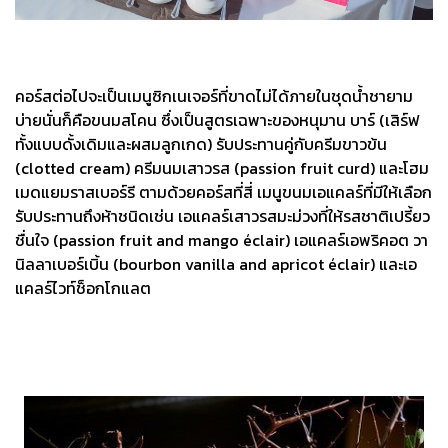
คอร์สต่อไปจะเป็นเมนูซิกเนเจอร์ที่ขาดไม่ได้ภายในชุดน้ำชายาม
บ่ายนั่นก็คือขนมสโคน ซึ่งเป็นสูตรเฉพาะของหนุมาน บาร์ (เสิร์ฟ
ทั้งแบบดั้งเดิมและผสมลูกเกด) รับประทานคู่กับครีมขาวข้น
(clotted cream) ครีมนมเสาวรส (passion fruit curd) และโฮม
เมดแยมราสเบอร์รี ตามด้วยคอร์สที่สี่ เมนูขนมเอแคลร์ที่มีให้เลือก
รับประทานถึงห้าชนิดเช่น เอแคลร์เสาวรสมะม่วงที่ให้รสชาติเปรี้ยว
ชื่นใจ (passion fruit and mango éclair) เอแคลร์เอพริคอต วา
นิลลาเบอร์เบิ้น (bourbon vanilla and apricot éclair) และเอ
แคลร์ไวท์ช็อกโกแลต