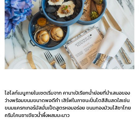
ไฮไลท์เมนูภายในเซตเริ่มจาก คานาเป้เรียกน้ำย่อยที่นำเสนอของ
ว่างพร้อมขนมขนาดพอดีคำ เสิร์ฟในภาชนะปิ่นโตสีสันสดใสเช่น
ขนมแครกเกอร์มัสมั่นเป็ดสูตรหอมอร่อย ขนมทองม้วนไส้ชาไทย
ครีมโคนชาเขียวน้ำผึ้งผสมมะนาว