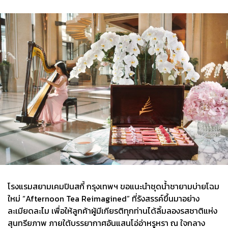
โรงแรมสยามเคมปินสกี้ กรุงเทพฯ ขอแนะนำชุดน้ำชายามบ่ายโฉม
ใหม่ “Afternoon Tea Reimagined” ที่รังสรรค์ขึ้นมาอย่าง
ละเมียดละไม เพื่อให้ลูกค้าผู้มีเกียรติทุกท่านได้ลิ้มลองรสชาติแห่ง
สุนทรียภาพ ภายใต้บรรยากาศอันแสนโอ่อ่าหรูหรา ณ ใจกลาง