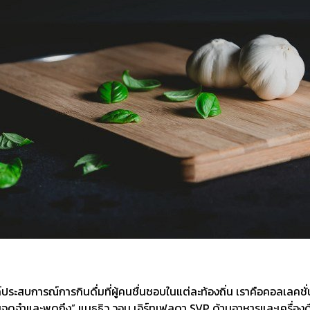
ประสบการณ์การกินดื่มที่ผู้คนชื่นชอบในแต่ละท้องถิ่น เราคือคอลเลคชั่
ดจำและพูดถึง” แมธธิว วอน เอิร์ทเฟลดา SVP ด้านอาหารและเครื่องดื