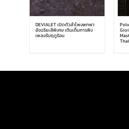
DEVIALET เปิดตัวลำโพงพกพา
Polv
อัจฉริยะสีพิเศษ เติมเต็มการฟัง
Gioi
เพลงรับฤดูร้อน
Mast
Tha