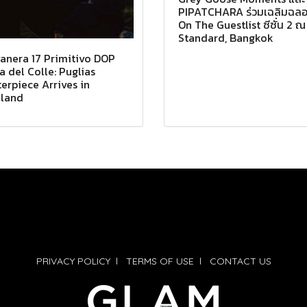
PIPATCHARA ร่วมเฉลิมฉล
On The Guestlist ซีซั่น 2 
Standard, Bangkok
anera 17 Primitivo DOP
a del Colle: Puglias
erpiece Arrives in
iland
PRIVACY POLICY
l
TERMS OF USE
l
CONTACT US