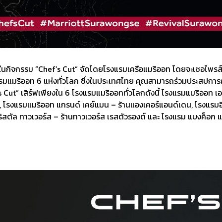
ในกิจกรรม “Chef’s Cut” จัดโดยโรงแรมเครือแมริออท โดยจะเซอไพรส์ทุก
รมแมริออท 6 แห่งทั่วโลก ซึ่งในประเทศไทย คุณสามารถร่วมประสปการณ์
hef’s Cut” เสิร์ฟเพียงใน 6 โรงแรมแมริออททั่วโลกดังนี้ โรงแรมแมริออท เอ
๊ค, โรงแรมแมริออท แกรนด์ เคย์แมน – ร้านแองเคอร์แอนด์เดน, โรงแรมอิส
ิสตัล ทาวเวอร์ส – ร้านทาวเวอร์ส เรสตัวรองต์ และ โรงแรม แบงค็อก แม