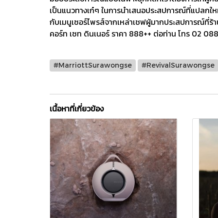
เป็นแนวทางเก๋ๆ ในการนำเสนอประสปการณ์ที่แปลกใหม่ใน
กับเมนูเซอร์ไพรส์จากเหล่าเชฟผู้มากประสปการณ์ที่ร้า
คอร์ท เซท ดินเนอร์ ราคา 888++ ต่อท่าน โทร 02 08
#MarriottSurawongse
#RevivalSurawongse
เนื้อหาที่เกี่ยวข้อง