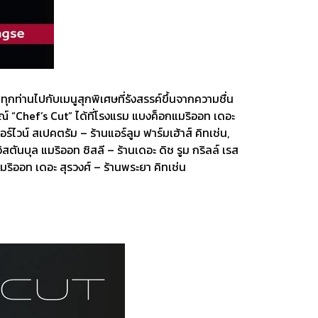
ท่านไปกับเมนูสุกพิเศษที่รังสรรค์ขึ้นจากความชื่น
 “Chef’s Cut” ได้ที่โรงแรม แบงค็อกแมริออท เดอะ
อร์ไวน์ สเปคตรัม – ร้านแอร์ลูม ฟาร์มเฮ้าส์ คิทเช่น,
ตันบุล แมริออท ซิสลี – ร้านเดอะ ดิช รูม กริลล์ เรส
ริออท เดอะ สุรวงศ์ – ร้านพระยา คิทเช่น