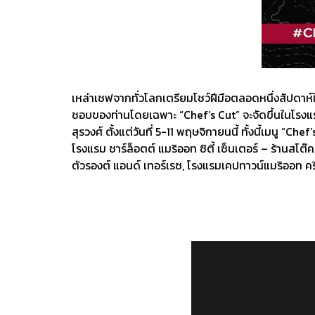
เหล่าเชฟจากทั่วโลกเตรียมโชว์ฝีมือตลอดหนึ่งสัปดาห์
ชอบของท่านโดยเฉพาะ “Chef’s Cut” จะจัดขึ้นในโรงแ
สุรวงศ์ ตั้งแต่วันที่ 5-11 พฤษจิกายนนี้ ทั้งนี้เมนู “C
โรงแรม ชาร์ล็อตต์ แมริออท ซิตี้ เซ็นเตอร์ – ร้านสโต
ตัวรองต์ แอนด์ เทอร์เรซ, โรงแรมเคปทาวน์แมริออท คร