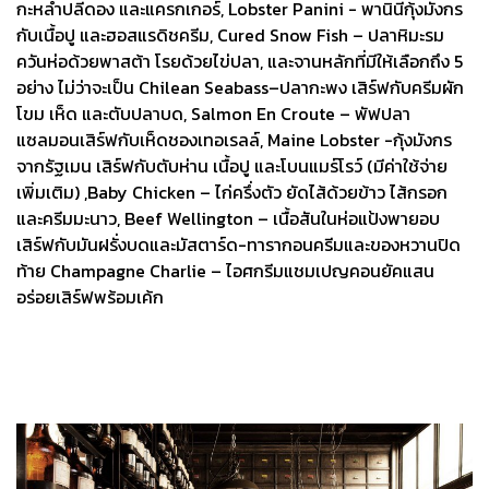
กะหล่ำปลีดอง และแครกเกอร์, Lobster Panini - พานินีกุ้งมังกร
กับเนื้อปู และฮอสแรดิชครีม, Cured Snow Fish – ปลาหิมะรม
ควันห่อด้วยพาสต้า โรยด้วยไข่ปลา, และจานหลักที่มีให้เลือกถึง 5
อย่าง ไม่ว่าจะเป็น Chilean Seabass–ปลากะพง เสิร์ฟกับครีมผัก
โขม เห็ด และตับปลาบด, Salmon En Croute – พัฟปลา
แซลมอนเสิร์ฟกับเห็ดชองเทอเรลล์, Maine Lobster -กุ้งมังกร
จากรัฐเมน เสิร์ฟกับตับห่าน เนื้อปู และโบนแมร์โรว์ (มีค่าใช้จ่าย
เพิ่มเติม) ,Baby Chicken – ไก่ครึ่งตัว ยัดไส้ด้วยข้าว ไส้กรอก
และครีมมะนาว, Beef Wellington – เนื้อสันในห่อแป้งพายอบ
เสิร์ฟกับมันฝรั่งบดและมัสตาร์ด-ทารากอนครีมและของหวานปิด
ท้าย Champagne Charlie – ไอศกรีมแชมเปญคอนยัคแสน
อร่อยเสิร์ฟพร้อมเค้ก