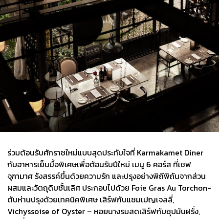
ร่วมต้อนรับศักราชใหม่แบบสุดประทับใจที่ Karmakamet Diner
กับอาหารเย็นมื้อพิเศษเพื่อต้อนรับปีใหม่ เมนู 6 คอร์ส ที่เชฟ
จุฑามาศ รังสรรค์ขึ้นด้วยความรัก และปรุงอย่างพิถีพิถันจากส่วน
ผสมและวัตถุดิบชั้นเลิศ ประกอบไปด้วย Foie Gras Au Torchon-
ตับห่านปรุงด้วยเทคนิคพิเศษ เสิร์ฟกับแชมเปญเจลลี่,
Vichyssoise of Oyster – หอยนางรมสดเสิร์ฟกับซุปมันฝรั่ง,