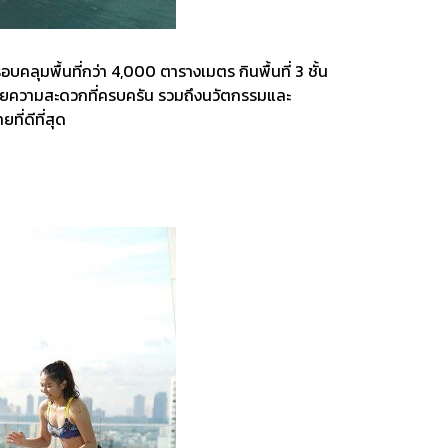
ุมพื้นที่กว่า 4,000 ตารางเมตร กินพื้นที่ 3 ชั้น
อำนวยความสะดวกที่ครบครัน รวมถึงนวัตกรรมและ
ี่ดีที่สุด