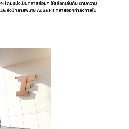
CON โดยแบ่งเป็นคลาสย่อยๆ ให้เลือกเล่นกัน ตามความ
ว และยังมีคลาสพิเศษ Aqua Fit คลาสออกกำลังกายใน