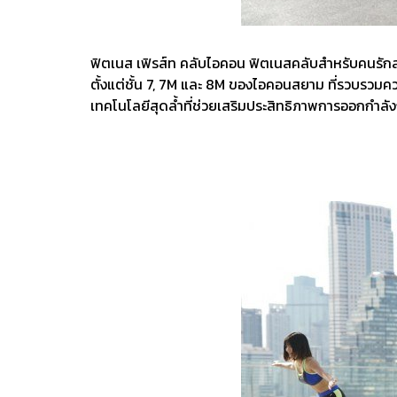
ฟิตเนส เฟิรส์ท คลับไอคอน ฟิตเนสคลับสำหรับคนรักสุข
ตั้งแต่ชั้น 7, 7M และ 8M ของไอคอนสยาม ที่รวบรวมคว
เทคโนโลยีสุดล้ำที่ช่วยเสริมประสิทธิภาพการออกกำลัง