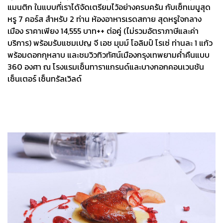
แมนติก ในแบบที่เราได้จัดเตรียมไว้อย่างครบครัน กับเซ็ทเมนูสุด
หรู 7 คอร์ส สำหรับ 2 ท่าน ห้องอาหารเรดสกาย สุดหรูใจกลาง
เมือง ราคาเพียง 14,555 บาท++ ต่อคู่ (ไม่รวมอัตราภาษีและค่า
บริการ) พร้อมรับแชมเปญ จี เอช มุมม์ โอลิมป์ โรเซ่ ท่านละ 1 แก้ว
พร้อมดอกกุหลาบ และชมวิวทิวทัศน์เมืองกรุงเทพยามค่ำคืนแบบ
360 องศา ณ โรงแรมเซ็นทาราแกรนด์และบางกอกคอนเวนชัน
เซ็นเตอร์ เซ็นทรัลเวิลด์