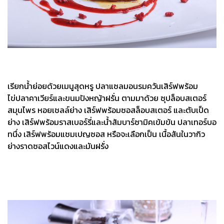
เรียกน้ำย่อยด้วยเมนูสุดหรู ปลาแซลมอนรมควันเสิร์ฟพร้อม
ไข่ปลาคาเวียร์และขนมปังหญ้าฝรั่น ตามมาด้วย ซุปล็อบสเตอร์
สมุนไพร หอยเชลล์ย่าง เสิร์ฟพร้อมซอสล็อบสเตอร์ และตับเป็ด
ย่าง เสิร์ฟพร้อมราสเบอร์รี่และน้ำส้มบาร์ซามิคเข้มข้น ปลาเทอร์บอ
ทนึ่ง เสิร์ฟพร้อมแชมเปญซอส หรือจะเลือกเป็น เนื้อสันในวากิว
ย่างราดซอสไวน์แดงและมันฝรั่ง