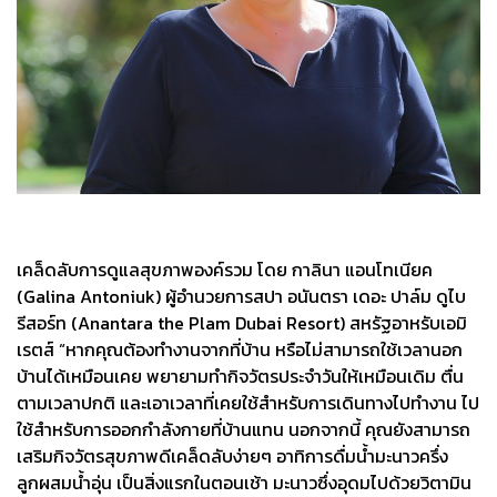
เคล็ดลับการดูแลสุขภาพองค์รวม โดย กาลินา แอนโทเนียค
(Galina Antoniuk) ผู้อำนวยการสปา อนันตรา เดอะ ปาล์ม ดูไบ
รีสอร์ท (Anantara the Plam Dubai Resort) สหรัฐอาหรับเอมิ
เรตส์ “หากคุณต้องทำงานจากที่บ้าน หรือไม่สามารถใช้เวลานอก
บ้านได้เหมือนเคย พยายามทำกิจวัตรประจำวันให้เหมือนเดิม ตื่น
ตามเวลาปกติ และเอาเวลาที่เคยใช้สำหรับการเดินทางไปทำงาน ไป
ใช้สำหรับการออกกำลังกายที่บ้านแทน นอกจากนี้ คุณยังสามารถ
เสริมกิจวัตรสุขภาพดีเคล็ดลับง่ายๆ อาทิการดื่มน้ำมะนาวครึ่ง
ลูกผสมน้ำอุ่น เป็นสิ่งแรกในตอนเช้า มะนาวซึ่งอุดมไปด้วยวิตามิน