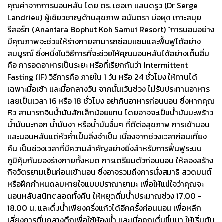
คุณค่าจากการนอนหลับ โดย ดร. เซอเก แลนดรูว (Dr Serge
Landrieu) ผู้เชี่ยวชาญด้านสุขภาพ อนันตรา บ่อผุด เกาะสมุย
รีสอร์ท (Anantara Bophut Koh Samui Resort) “การนอนอย่าง
มีคุณภาพจะช่วยให้ร่างกายสามารถซ่อมแซมและฟื้นฟูได้อย่าง
สมบูรณ์ ซึ่งหนึ่งในวิธีการที่จะช่วยให้คุณนอนหลับได้อย่างเต็มอิ่ม
คือ การอดอาหารเป็นระยะ หรือที่เรียกกันว่า Intermittent
Fasting (IF) วิธีการคือ ภายใน 1 วัน หรือ 24 ชั่วโมง ให้ทานได้
เฉพาะมื้อเช้า และมื้อกลางวัน จากนั้นเว้นช่วง ไม่รับประทานอาหาร
เลยเป็นเวลา 16 หรือ 18 ชั่วโมง อย่ากินอาหารก่อนนอน ซึ่งหากคุณ
หิว สามารถจิบน้ำมันสักเล็กน้อยแทน โดยอาจจะเป็นน้ำมันมะพร้าว
น้ำมันมะกอก น้ำมันงา หรือน้ำมันอื่นๆ ที่ดีต่อสุขภาพ การเข้านอน
และนอนหลับแต่หัวค่ำเป็นสิ่งจำเป็น เนื่องจากช่วงเวลาก่อนเที่ยง
คืน เป็นช่วงเวลาที่มีความสำคัญอย่างยิ่งสำหรับการฟื้นฟูระบบ
ภูมิคุ้มกันของร่างกายทั้งหมด การเตรียมตัวก่อนนอน ให้ลองสร้าง
กิจวัตรยามเย็นก่อนเข้านอน ซึ่งอาจรวมถึงการนั่งสมาธิ สวดมนต์
หรือฝึกกำหนดลมหายใจแบบปราณายามะ เพื่อให้แน่ใจว่าคุณจะ
นอนหลับสนิทตลอดทั้งคืน ให้หยุดดื่มน้ำประมาณช่วง 17.00 -
18.00 น. และดื่มน้ำเพียงครึ่งแก้วได้อีกครั้งก่อนนอน เพื่อหลีก
เลี่ยงการตื่นกลางดึกเพื่อใช้ห้องน้ำ และเมื่อคุณตื่นขึ้นมา ให้เริ่มต้น