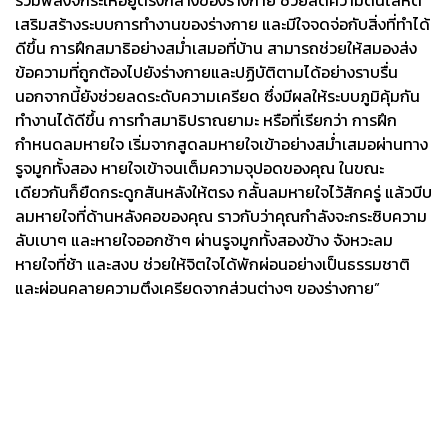
รวมพลังจักระให้อยู่ตรงกลางของร่างกาย ช่วยลดความดันโลหิต
เสริมสร้างระบบการทำงานของร่างกาย และมีใจจดจ่อกับสิ่งที่ทำได้
ดีขึ้น การฝึกสมาธิอย่างสม่ำเสมอที่บ้าน สามารถช่วยให้สมองส่ง
ข้อความที่ถูกต้องไปยังร่างกายและปฏิบัติตามได้อย่างราบรื่น
นอกจากนี้ยังช่วยลดระดับความเครียด ซึ่งมีผลให้ระบบภูมิคุ้มกัน
ทำงานได้ดีขึ้น การทำสมาธิปราณยามะ หรือที่เรียกว่า การฝึก
กำหนดลมหายใจ เริ่มจากสูดลมหายใจเข้าอย่างสม่ำเสมอผ่านทาง
รูจมูกทั้งสอง หายใจเข้าจนเต็มความจุปอดของคุณ ในขณะ
เดียวกันก็ยืดกระดูกสันหลังให้ตรง กลั้นลมหายใจไว้สักครู่ แล้วบีบ
ลมหายใจที่ด้านหลังคอของคุณ ราวกับว่าคุณกำลังจะกระซิบความ
ลับเบาๆ และหายใจออกช้าๆ ผ่านรูจมูกทั้งสองข้าง จังหวะลม
หายใจที่ช้า และสงบ ช่วยให้จิตใจได้พักผ่อนอย่างเป็นธรรมชาติ
และผ่อนคลายความตึงเครียดจากส่วนต่างๆ ของร่างกาย”