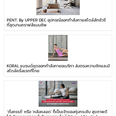
PENT. By UPPER DEC อุปกรณ์ออกกำลังกายสไตล์ลักชัวรี่
ที่สุดงานคราฟส์แมนชิพ
KORAL แบรนด์ชุดออกกำลังกายอเมริกา ส่งตรงความชิคและมี
สไตล์ครั้งแรกที่ไทย
‘ตั้งครรภ์’ หรือ ‘หลังคลอด’ ก็เป็นเจ้าของหุ่นกระชับ สุขภาพดี