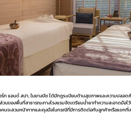
 รีสอร์ท แอนด์ สปา, ในยางบีช ได้มีกฎระเบียบด้านสุขภาพและความปลอด
นส่วนของพื้นที่สาธารณะทางโรงแรมจัดเตรียมน้ำยาทำความสะอาดมือไว้ใ
กคนจะสวมหน้ากากและถุงมือในกรณีที่มีการติดต่อกับลูกค้าหรือแขกที่เ