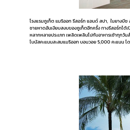
โรงแรมภูเก็ต แมริออท รีสอร์ท แอนด์ สปา, ในยางบีช ส
ชายหาดอันเงียบสงบของภูเก็ตอีกครั้ง ทางรีสอร์ทได้
หลากหลายประเภท เพลิดเพลินไปกับอาหารเช้าทุกวันสำห
โบนัสคะแนนสะสมแมริออท บอนวอย 5,000 คะแนน โดยส