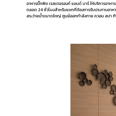
อาหารบิ๊กฟิช เรสเตอรองท์ แอนด์ บาร์ ให้บริการอาหารทะ
ตลอด 24 ชั่วโมงสำหรับแขกที่ต้องการรับประทานอาหาร
สระว่ายน้ำขนาดใหญ่ ศูนย์ออกกำลังกาย ควอน สปา กี