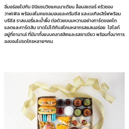
อิ่มอร่อยไปกับ มินิแซนวิชแคนนาเดียน ล็อบสเตอร์ ครัวซอง
วาฟเฟิล พร้อมสโมคแซลมอนและครีมชีส และเบเกิลเสิร์ฟพร้อม
บรีชีส ราสเบอรี่และน้ำผึ้ง ต่อด้วยขนมหวานอย่างทาร์ตชอคโก
แลตและทาร์ตส้ม ขาดไม่ได้กับสโคนหลากรสแสนอร่อย ไฮไลท์
อยู่ที่คานาเล่ ที่มีมาทั้งแบบคลาสสิคและรสชาเขียว พร้อมทั้งมาการ
องของโปรดใครหลายๆคน