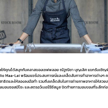
ดพิเศษให้คุณได้สนุกกับคลาสของเชฟพลอย ณัฐณิชา บุญเลิศ แขกรับเชิญพิ
tudio Maa-Lai พร้อมแชร์ประสบการณ์และเคล็ดลับการทำอาหารต่างๆ คลา
การสาธิตและให้ลองลงมือทำ รวมถึงเคล็ดลับในการถ่ายภาพอาหารให้สวย
ลมอนซอสมิโซะ และสตรอว์เบอร์รีชีสมูส ปิดท้ายการมอบของที่ระลึกก่อน