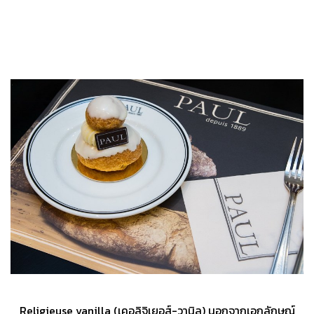
Religieuse vanilla (เคอลิจิเยอส์-วานิล) นอกจากเอกลักษณ์