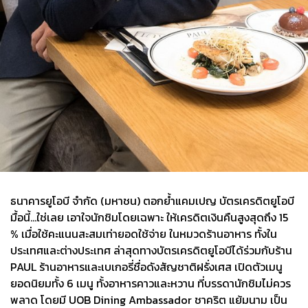
ธนาคารยูโอบี จำกัด (มหาชน) ตอกย้ำแคมเปญ บัตรเครดิตยูโอบี
มื้อนี้...ใช่เลย เอาใจนักชิมโดยเฉพาะ ให้เครดิตเงินคืนสูงสุดถึง 15
% เมื่อใช้คะแนนสะสมเท่ายอดใช้จ่าย ในหมวดร้านอาหาร ทั้งใน
ประเทศและต่างประเทศ ล่าสุดทางบัตรเครดิตยูโอบีได้ร่วมกับร้าน
PAUL ร้านอาหารและเบเกอรี่ชื่อดังสัญชาติฝรั่งเศส เปิดตัวเมนู
ยอดนิยมทั้ง 6 เมนู ทั้งอาหารคาวและหวาน ที่บรรดานักชิมไม่ควร
พลาด โดยมี UOB Dining Ambassador ชาคริต แย้มนาม เป็น