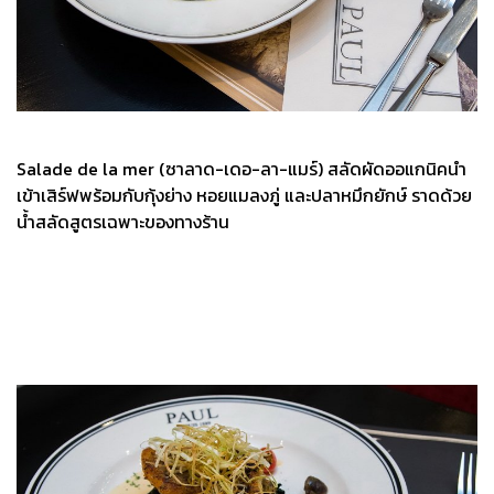
Salade de la mer (ซาลาด-เดอ-ลา-แมร์) สลัดผัดออแกนิคนำ
เข้าเสิร์ฟพร้อมกับกุ้งย่าง หอยแมลงภู่ และปลาหมึกยักษ์ ราดด้วย
น้ำสลัดสูตรเฉพาะของทางร้าน