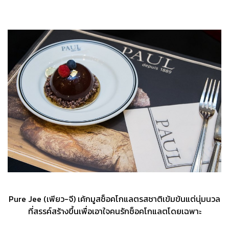
Pure Jee (เพียว-จี) เค้กมูสช็อคโกแลตรสชาติเข้มข้นแต่นุ่มนวล
ที่สรรค์สร้างขึ้นเพื่อเอาใจคนรักช็อคโกแลตโดยเฉพาะ