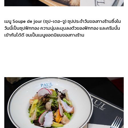
เมนู Soupe de jour (ซุป-เดอ-จู) ซุปประจำวันของทางร้านซึ่งใน
วันนี้เป็นซุปฟักทอง ความนุ่มละมุนลงตัวของฟักทอง และครีมนั้น
เข้ากันได้ดี จนเป็นเมนูยอดนิยมของทางร้าน