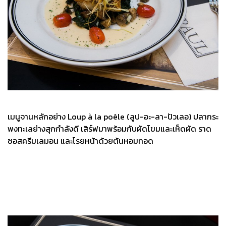
เมนูจานหลักอย่าง Loup à la poêle (ลูป-อะ-ลา-ปัวเลอ) ปลากระ
พงทะเลย่างสุกกำลังดี เสิร์ฟมาพร้อมกับผัดโขมและเห็ดผัด ราด
ซอสครีมเลมอน และโรยหน้าด้วยต้นหอมทอด