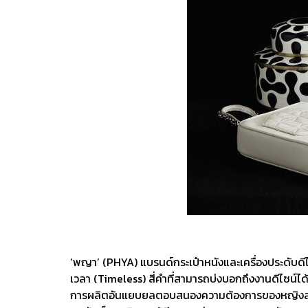
‘พญา’ (PHYA) แบรนด์กระเป๋าหนังและเครื่องประดับดีไ
เวลา (Timeless) สี่คำที่สามารถบ่งบอกถึงงานดีไซน์ได
การผลิตอันแยบยลตอบสนองความต้องการของหญิงสาวที่ชื