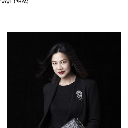
 ‘พญา’ (PHYA)