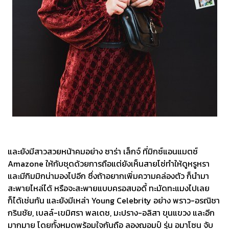
และยังมีสาวสวยหน้าคมอย่าง ซาร่า เล็กจ์ ที่มิกซ์แอนแมตซ์
Amazone ให้กับชุดด้วยการถือแต่ยังเห็นสายโซ่ทำให้ดูหรูหรา
และมีกิมมิกน่ามองไปอีก ซึ่งถ้าอยากเพิ่มความคล่องตัว ก็นำมา
สะพายไหล่ได้ หรือจะสะพายแบบครอสบอดี้ ทะมัดทะแมงไปเลย
ก็ได้เช่นกัน และยังมีเหล่า Young Celebrity อย่าง พราว-อรณิชา
กรินชัย, เบลล์-เขมิศรา พลเดช, มะปราง-อลิสา ขุนแขวง และอีก
มากมาย โดยทั้งหมดพร้อมใจกันถือ ลองฌอมป์ รุ่น อมาโซน จับ