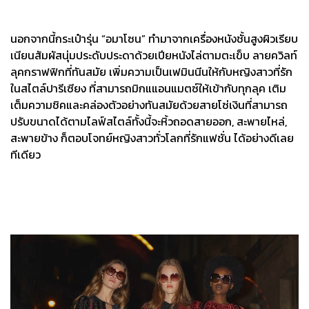
นอกจากนี้กระเป๋ารุ่น “อมาโซน” ทำมาจากเครื่องหนังชั้นสูงผิวเรียบ
เนียนสัมผัสนุ่มประดับประดาด้วยเปียหนังไล่ตามตะเข็บ ลายควิลท์
ลุคกราฟฟิกที่ทันสมัย เพิ่มความเป็นเฟมินนีนให้กับหญิงสาวที่รัก
ในสไตล์ปารีเซียง ที่สามารถมิกแแอนแมตซ์ให้เข้ากับทุกลุค เติม
เต็มความชิคและคล่องตัวอย่างทันสมัยด้วยสายโซ่เงินที่สามารถ
ปรับขนาดได้ตามไลฟ์สไตล์ทั้งนี้จะหิ้วถอดสายออก, สะพายไหล่,
สะพายข้าง ก็ตอบโจทย์หญิงสาวทั่วโลกที่รักแฟชั่น ได้อย่างดีเลย
ทีเดียว