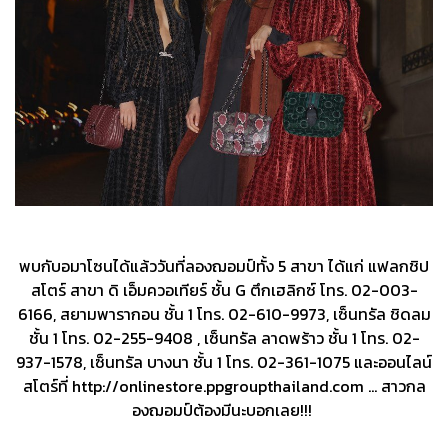
พบกับอมาโซนได้แล้ววันที่ลองฌอมป์ทั้ง 5 สาขา ได้แก่ แฟลกชิป
สโตร์ สาขา ดิ เอ็มควอเทียร์ ชั้น G ตึกเฮลิกซ์ โทร. 02-003-
6166, สยามพารากอน ชั้น 1 โทร. 02-610-9973, เซ็นทรัล ชิดลม
ชั้น 1 โทร. 02-255-9408 , เซ็นทรัล ลาดพร้าว ชั้น 1 โทร. 02-
937-1578, เซ็นทรัล บางนา ชั้น 1 โทร. 02-361-1075 และออนไลน์
สโตร์ที่ http://onlinestore.ppgroupthailand.com … สาวกล
องฌอมป์ต้องมีนะบอกเลย!!!