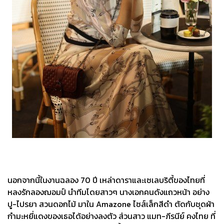
นอกจากนี้ในงานฉลอง 70 ปี เหล่าดาราและเซเลบริตี้ของไทยที่
หลงรักลองฌอมป์ นำทีมโดยสาวๆ นางเอกคนดังแถวหน้า อย่าง
ปู-ไปรยา สวนดอกไม้ มาใน Amazone ไซส์เล็กสีดำ ตัดกับชุดผ้า
กำมะหยี่แดงของเธอได้อย่างลงตัว ส่วนสาว แมท-ภีรนีย์ คงไทย ที่